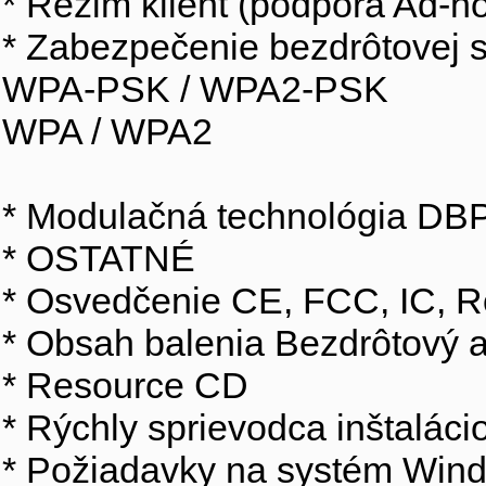
* Režim klient (podpora Ad-hoc
* Zabezpečenie bezdrôtovej 
WPA-PSK / WPA2-PSK
WPA / WPA2
* Modulačná technológia 
* OSTATNÉ
* Osvedčenie CE, FCC, IC, 
* Obsah balenia Bezdrôtový
* Resource CD
* Rýchly sprievodca inštaláci
* Požiadavky na systém Wind