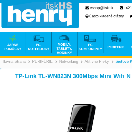
eshop@itsk.sk
+421
Často kladené otázky
MOBILY,
JARNÉ
PC,
PC
PERIFÉRIE
TABLETY,
POMÔCKY
NOTEBOOKY
KOMPONENTY
HODINKY
Hlavná Strana
PERIFÉRIE
Networking
Aktívne Prvky
Sieťové K
>
>
>
TP-Link TL-WN823N 300Mbps Mini Wifi N