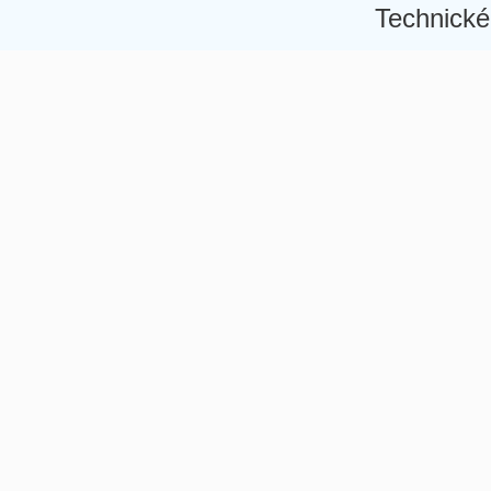
Technické
Â
Â
Â