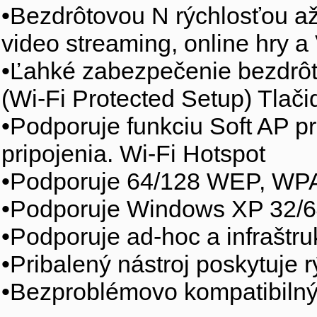
•Bezdrôtovou N rýchlosťou 
video streaming, online hry a
•Ľahké zabezpečenie bezdrôto
(Wi-Fi Protected Setup) Tlači
•Podporuje funkciu Soft AP p
pripojenia. Wi-Fi Hotspot
•Podporuje 64/128 WEP, W
•Podporuje Windows XP 32/64b
•Podporuje ad-hoc a infraštru
•Pribalený nástroj poskytuje 
•Bezproblémovo kompatibilný