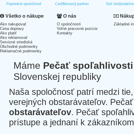
Popredná spoločnosť
Certifikovaný partner
Sieť dodávateľo
Všetko o nákupe
O nás
Nákup 
Ako nakupovať
O spoločnosti
Základné in
Cena dopravy
Voľné pracovné pozície
Ako platiť
Kontakty
Ako reklamovať
Servisné strediská
Obchodné podmienky
Reklamačné podmienky
Máme
Pečať spoľahlivosti
Slovenskej republiky
Naša spoločnosť patrí medzi tie
verejných obstarávateľov. Pečať 
obstarávateľov
. Pečať spoľahli
prístupe a jednaní k zákazníkom a