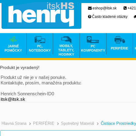
eshop@itsk.sk
+421
Často kladené otázky
MOBILY,
JARNÉ
PC,
PC
PERIFÉRIE
TABLETY,
POMÔCKY
NOTEBOOKY
KOMPONENTY
HODINKY
Produkt je vyradený!
Produkt už nie je v našej ponuke.
Kontaktujte, prosím, manažéra produktu:
Henrich Sonnenschein-ID0
itsk@itsk.sk
Hlavná Strana
PERIFÉRIE
Spotrebný Materiál
Čistiace Prostriedk