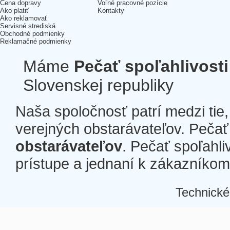
Cena dopravy
Voľné pracovné pozície
Ako platiť
Kontakty
Ako reklamovať
Servisné strediská
Obchodné podmienky
Reklamačné podmienky
Máme
Pečať spoľahlivosti
Slovenskej republiky
Naša spoločnosť patrí medzi tie
verejných obstarávateľov. Pečať 
obstarávateľov
. Pečať spoľahli
prístupe a jednaní k zákazníkom a
Technické
Â
Â
Â