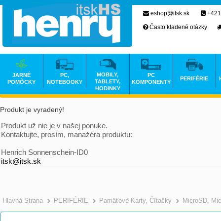
eshop@itsk.sk
+421
Často kladené otázky
MOBILY,
JARNÉ
PC,
PC
PERIFÉRIE
TABLETY,
POMÔCKY
NOTEBOOKY
KOMPONENTY
HODINKY
Produkt je vyradený!
Produkt už nie je v našej ponuke.
Kontaktujte, prosím, manažéra produktu:
Henrich Sonnenschein-ID0
itsk@itsk.sk
Hlavná Strana
PERIFÉRIE
Pamäťové Karty, Čítačky
MicroSD, Mi