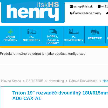
eshop@itsk.sk
+421
Často kladené otázky
MOBILY,
JARNÉ
PC,
PC
PERIFÉRIE
TABLETY,
POMÔCKY
NOTEBOOKY
KOMPONENTY
HODINKY
Produkt je možno objednat jen jako součást konfigurace
Hlavná Strana
PERIFÉRIE
Networking
Dátové Rozvádzače
Nás
Triton 19" rozvaděč dvoudílný 18U/615m
AD6-CAX-A1