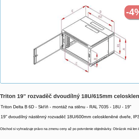
>
>
>
-4
Triton 19" rozvaděč dvoudílný 18U/615mm celoskl
Triton Delta B 6D - Skříň - montáž na stěnu - RAL 7035 - 18U - 19"
19" dvoudílný nástěnný rozvaděč 18U/600mm celoskleněné dveře, IP
Obchod si vyhradzuje právo na zmenu ceny až po potvrdenie objednávky. Obrázok má len il