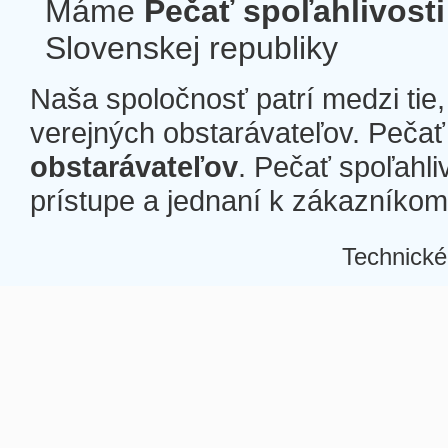
Máme
Pečať spoľahlivosti
Slovenskej republiky
Naša spoločnosť patrí medzi tie
verejných obstarávateľov. Pečať 
obstarávateľov
. Pečať spoľahli
prístupe a jednaní k zákazníkom a
Technické
Â
Â
Â