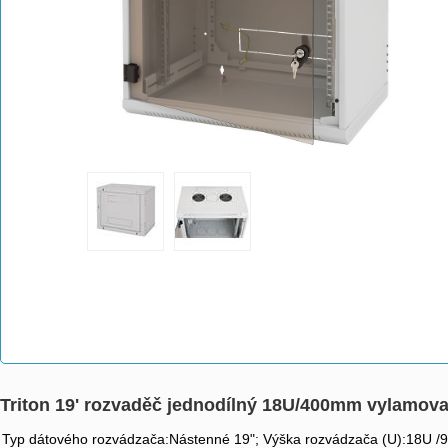
Triton 19' rozvaděč jednodílný 18U/400mm vylamova
Typ dátového rozvádzača:Nástenné 19"; Výška rozvádzača (U):18U /