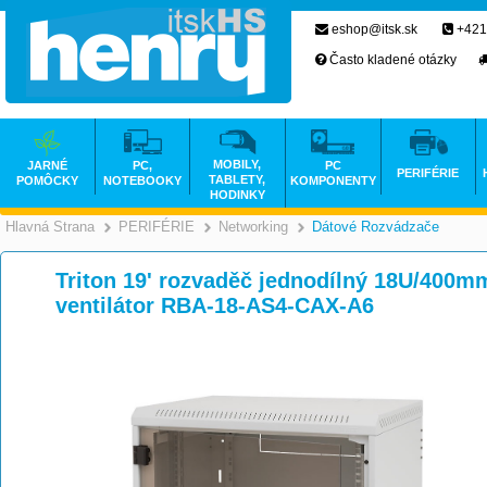
eshop@itsk.sk
+421
Často kladené otázky
MOBILY,
JARNÉ
PC,
PC
PERIFÉRIE
TABLETY,
POMÔCKY
NOTEBOOKY
KOMPONENTY
HODINKY
Hlavná Strana
PERIFÉRIE
Networking
Dátové Rozvádzače
>
>
>
Triton 19' rozvaděč jednodílný 18U/400m
ventilátor RBA-18-AS4-CAX-A6