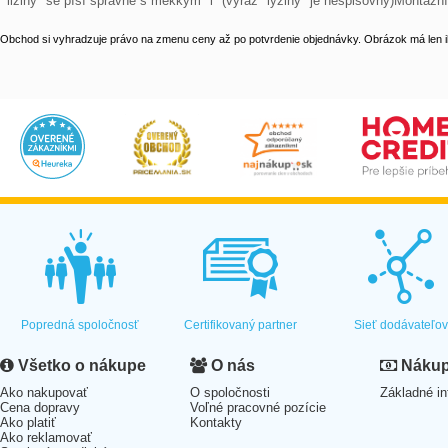
"ližiny" se píší správně s měkkým "i" (výraz "lyžiny" je nespisovný)Montážn
Obchod si vyhradzuje právo na zmenu ceny až po potvrdenie objednávky. Obrázok má len il
Popredná spoločnosť
Certifikovaný partner
Sieť dodávateľo
Všetko o nákupe
O nás
Nákup 
Ako nakupovať
O spoločnosti
Základné in
Cena dopravy
Voľné pracovné pozície
Ako platiť
Kontakty
Ako reklamovať