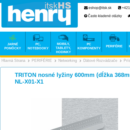
eshop@itsk.sk
+421
Často kladené otázky
MOBILY,
JARNÉ
PC,
PC
PERIFÉRIE
TABLETY,
POMÔCKY
NOTEBOOKY
KOMPONENTY
HODINKY
Hlavná Strana
PERIFÉRIE
Networking
Dátové Rozvádzače
Prí
>
>
>
TRITON nosné lyžiny 600mm (dĺžka 368m
NL-X01-X1