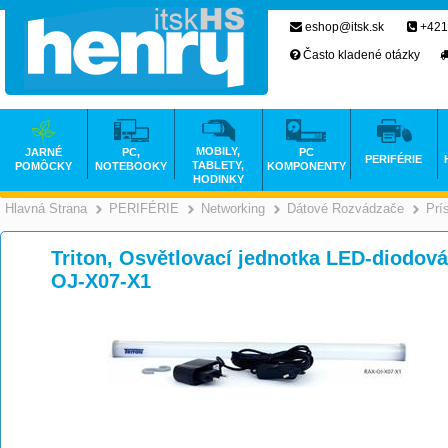
eshop@itsk.sk
+421
Často kladené otázky
MOBILY,
JARNÉ
PC,
PC
PERIFÉRIE
TABLETY,
POMÔCKY
NOTEBOOKY
KOMPONENTY
HODINKY
Hlavná Strana
PERIFÉRIE
Networking
Dátové Rozvádzače
Prí
>
>
>
Triton, Osvětlovací jednotka LED-diodov
OJ-X07-X1