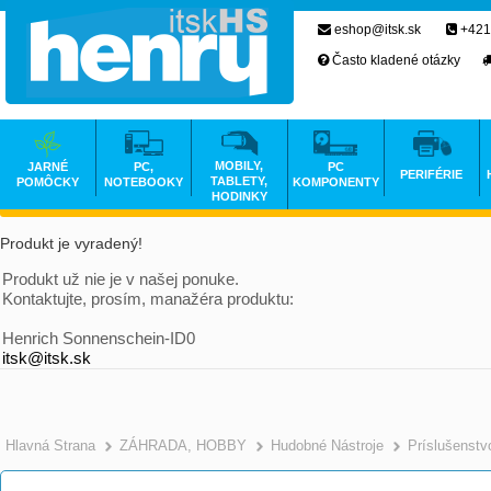
eshop@itsk.sk
+421
Často kladené otázky
MOBILY,
JARNÉ
PC,
PC
PERIFÉRIE
TABLETY,
POMÔCKY
NOTEBOOKY
KOMPONENTY
HODINKY
Produkt je vyradený!
Produkt už nie je v našej ponuke.
Kontaktujte, prosím, manažéra produktu:
Henrich Sonnenschein-ID0
itsk@itsk.sk
Hlavná Strana
ZÁHRADA, HOBBY
Hudobné Nástroje
Príslušenstv