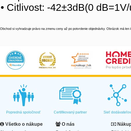
• Citlivost: -42±3dB(0 dB=1V
Obchod si vyhradzuje právo na zmenu ceny až po potvrdenie objednávky. Obrázok má len il
Popredná spoločnosť
Certifikovaný partner
Sieť dodávateľo
Všetko o nákupe
O nás
Nákup 