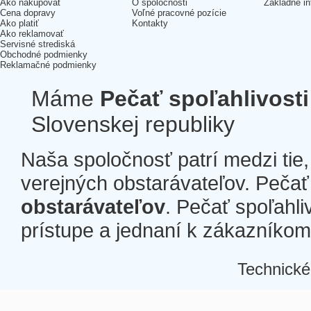
Ako nakupovať
O spoločnosti
Základné in
Cena dopravy
Voľné pracovné pozície
Ako platiť
Kontakty
Ako reklamovať
Servisné strediská
Obchodné podmienky
Reklamačné podmienky
Máme
Pečať spoľahlivosti
Slovenskej republiky
Naša spoločnosť patrí medzi tie
verejných obstarávateľov. Pečať 
obstarávateľov
. Pečať spoľahli
prístupe a jednaní k zákazníkom a
Technické
Â
Â
Â