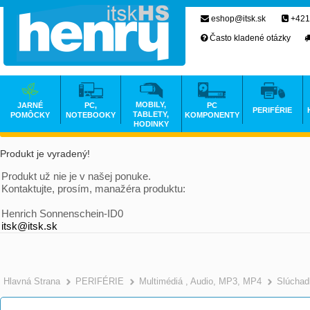
eshop@itsk.sk
+421
Často kladené otázky
MOBILY,
JARNÉ
PC,
PC
PERIFÉRIE
TABLETY,
POMÔCKY
NOTEBOOKY
KOMPONENTY
HODINKY
Produkt je vyradený!
Produkt už nie je v našej ponuke.
Kontaktujte, prosím, manažéra produktu:
Henrich Sonnenschein-ID0
itsk@itsk.sk
Hlavná Strana
PERIFÉRIE
Multimédiá , Audio, MP3, MP4
Slúchad