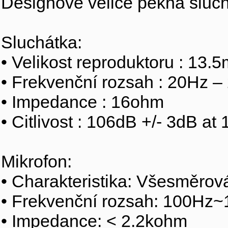
Designově velice pěkná sluch
Sluchátka:
• Velikost reproduktoru : 13.
• Frekvenční rozsah : 20Hz 
• Impedance : 16ohm
• Citlivost : 106dB +/- 3dB at
Mikrofon:
• Charakteristika: Všesměrov
• Frekvenční rozsah: 100Hz
• Impedance: < 2.2kohm