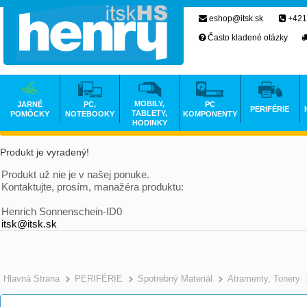
eshop@itsk.sk
+421
Často kladené otázky
MOBILY,
JARNÉ
PC,
PC
PERIFÉRIE
TABLETY,
POMÔCKY
NOTEBOOKY
KOMPONENTY
HODINKY
Produkt je vyradený!
Produkt už nie je v našej ponuke.
Kontaktujte, prosím, manažéra produktu:
Henrich Sonnenschein-ID0
itsk@itsk.sk
Hlavná Strana
PERIFÉRIE
Spotrebný Materiál
Atramenty, Tonery