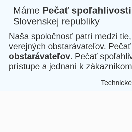
Máme
Pečať spoľahlivosti
Slovenskej republiky
Naša spoločnosť patrí medzi tie
verejných obstarávateľov. Pečať 
obstarávateľov
. Pečať spoľahli
prístupe a jednaní k zákazníkom a
Technické
Â
Â
Â