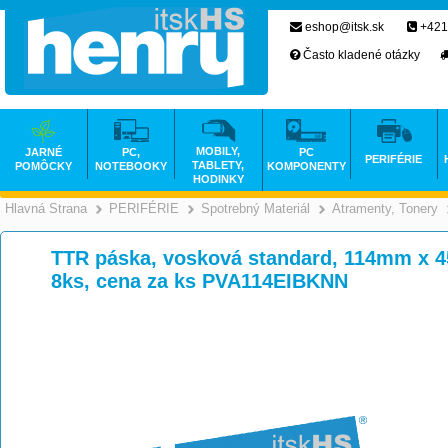
eshop@itsk.sk
+421
Často kladené otázky
MOBILY,
JARNÉ
PC,
PC
PERIFÉRIE
TABLETY,
POMÔCKY
NOTEBOOKY
KOMPONENTY
HODINKY
Hlavná Strana
PERIFÉRIE
Spotrebný Materiál
Atramenty, Tonery
>
>
>
TTR páska, vosková standard, 114mm x 45
8ks, cena za ks PVA114EIBKNN