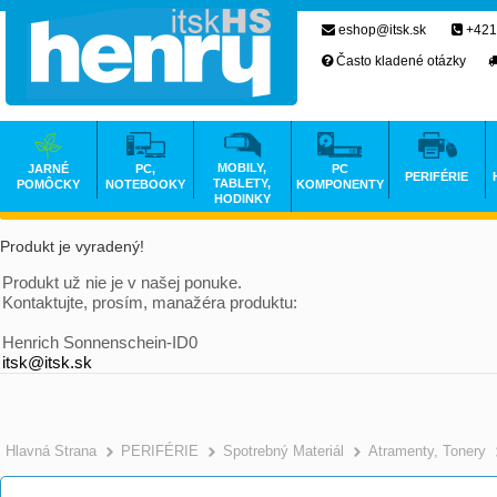
eshop@itsk.sk
+421
Často kladené otázky
MOBILY,
JARNÉ
PC,
PC
PERIFÉRIE
TABLETY,
POMÔCKY
NOTEBOOKY
KOMPONENTY
HODINKY
Produkt je vyradený!
Produkt už nie je v našej ponuke.
Kontaktujte, prosím, manažéra produktu:
Henrich Sonnenschein-ID0
itsk@itsk.sk
Hlavná Strana
PERIFÉRIE
Spotrebný Materiál
Atramenty, Tonery