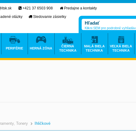
itsk.sk
+421 37 6503 908
Predajne a kontakty
ladené otázky
Sledovanie zásielky
Klikni SEM pre podrobné vyhľadáv
ČIERNA
MALÁ BIELA
VEĽKÁ BIELA
PERIFÉRIE
HERNÁ ZÓNA
TECHNIKA
TECHNIKA
TECHNIKA
ramenty, Tonery
Ihličkové