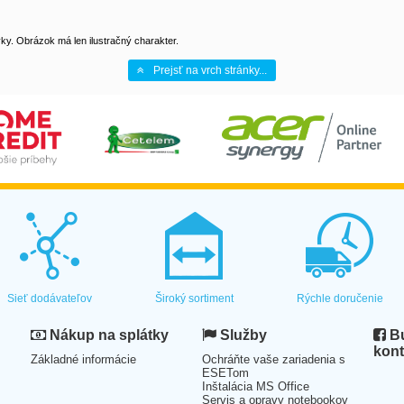
y. Obrázok má len ilustračný charakter.
Prejsť na vrch stránky...
Sieť dodávateľov
Široký sortiment
Rýchle doručenie
Nákup na splátky
Služby
Bu
kont
Základné informácie
Ochráňte vaše zariadenia s
ESETom
Inštalácia MS Office
Servis a opravy notebookov