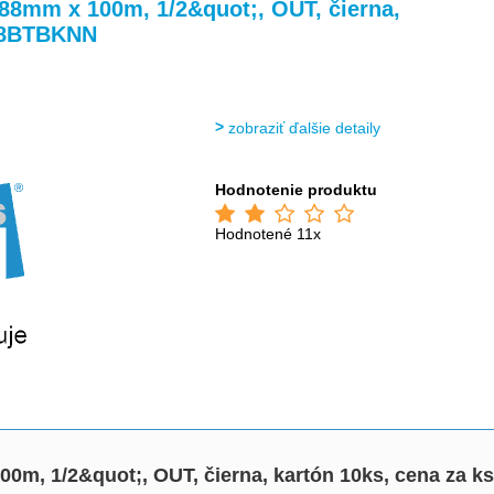
>
>
88mm x 100m, 1/2&quot;, OUT, čierna,
088BTBKNN
zobraziť ďalšie detaily
Hodnotenie produktu
Hodnotené 11x
00m, 1/2&quot;, OUT, čierna, kartón 10ks, cena za