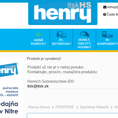
eshop@
Často k
MOBILY,
JARNÉ
PC,
PC
TABLETY,
POMÔCKY
NOTEBOOKY
KOMPONENTY
HODINKY
Produkt je vyradený!
Produkt už nie je v našej ponuke.
Kontaktujte, prosím, manažéra produktu:
Henrich Sonnenschein-ID0
itsk@itsk.sk
Hlavná Strana
PERIFÉRIE
Spotrebný Materiál
At