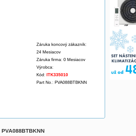
Záruka koncový zákazník:
24 Mesiacov
Záruka firma: 0 Mesiacov
Výrobca:
Kód:
ITK335010
Part No.: PVA088BTBKNN
 ks PVA088BTBKNN