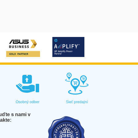
Osobný odber
Sieť predajní
ďte s nami v
akte: