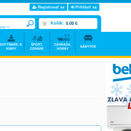
Registrovať sa
Prihlásiť sa
Košík:
0.00 €
anie >>
SOFTWARE, E-
ŠPORT,
ZÁHRADA,
NÁBYTOK
KNIHY
ZDRAVIE
HOBBY