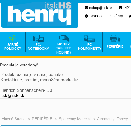
eshop@itsk.sk
+421
Často kladené otázky
MOBILY,
JARNÉ
PC,
PC
PERIFÉRIE
TABLETY,
POMÔCKY
NOTEBOOKY
KOMPONENTY
HODINKY
Produkt je vyradený!
Produkt už nie je v našej ponuke.
Kontaktujte, prosím, manažéra produktu:
Henrich Sonnenschein-ID0
itsk@itsk.sk
Hlavná Strana
PERIFÉRIE
Spotrebný Materiál
Atramenty, Tonery