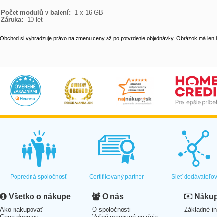
Počet modulů v balení: 
Záruka: 
 10 let
Obchod si vyhradzuje právo na zmenu ceny až po potvrdenie objednávky. Obrázok má len il
Popredná spoločnosť
Certifikovaný partner
Sieť dodávateľo
Všetko o nákupe
O nás
Nákup 
Ako nakupovať
O spoločnosti
Základné in
Cena dopravy
Voľné pracovné pozície