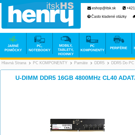
eshop@itsk.sk
+421
Často kladené otázky
MOBILY,
JARNÉ
PC,
PC
PERIFÉRIE
TABLETY,
POMÔCKY
NOTEBOOKY
KOMPONENTY
HODINKY
Hlavná Strana
PC KOMPONENTY
Pamäte
DDR5
DDR5 Do PC
>
>
>
U-DIMM DDR5 16GB 4800MHz CL40 ADATA