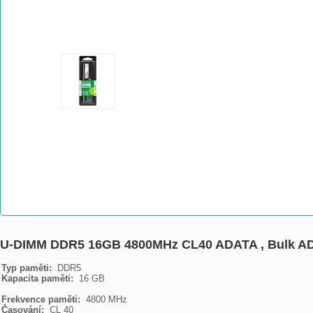
U-DIMM DDR5 16GB 4800MHz CL40 ADATA , Bulk A
Typ paměti: 
Kapacita paměti: 
 16 GB

Frekvence paměti: 
Časování: 
 CL 40
