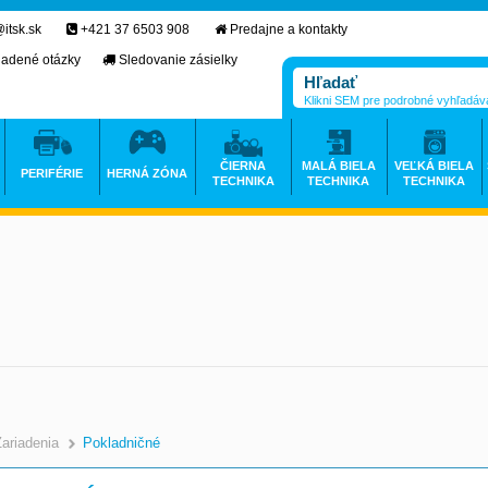
itsk.sk
+421 37 6503 908
Predajne a kontakty
ladené otázky
Sledovanie zásielky
Klikni SEM pre podrobné vyhľadáv
ČIERNA
MALÁ BIELA
VEĽKÁ BIELA
PERIFÉRIE
HERNÁ ZÓNA
TECHNIKA
TECHNIKA
TECHNIKA
Zariadenia
Pokladničné