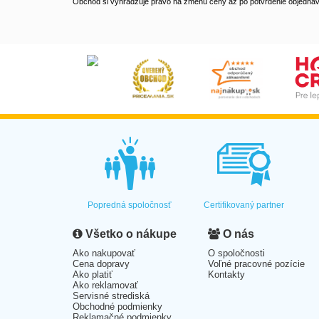
Obchod si vyhradzuje právo na zmenu ceny až po potvrdenie objednávk
Popredná spoločnosť
Certifikovaný partner
Všetko o nákupe
O nás
Ako nakupovať
O spoločnosti
Cena dopravy
Voľné pracovné pozície
Ako platiť
Kontakty
Ako reklamovať
Servisné strediská
Obchodné podmienky
Reklamačné podmienky