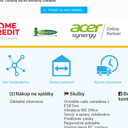
y. Obrázok má len ilustračný charakter.
Prejsť na vrch stránky...
Sieť dodávateľov
Široký sortiment
Rýchle doručenie
Nákup na splátky
Služby
Bu
kont
Základné informácie
Ochráňte vaše zariadenia s
ESETom
Inštalácia MS Office
Servis a opravy notebookov
Predĺženie záruky
Registračné pokladne
Vlastná herná PC zostava