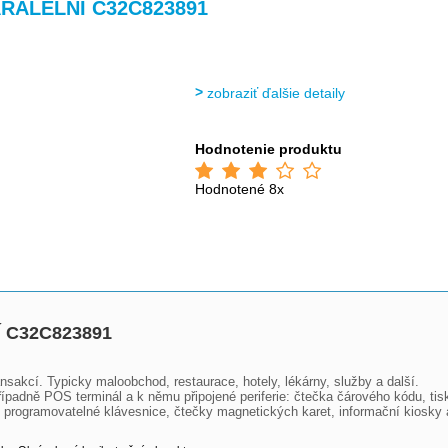
>
ARALELNÍ C32C823891
zobraziť ďalšie detaily
Hodnotenie produktu
Hodnotené 8x
 C32C823891
nsakcí. Typicky maloobchod, restaurace, hotely, lékárny, služby a další.

padně POS terminál a k němu připojené periferie: čtečka čárového kódu, tisk
y, programovatelné klávesnice, čtečky magnetických karet, informační kiosky