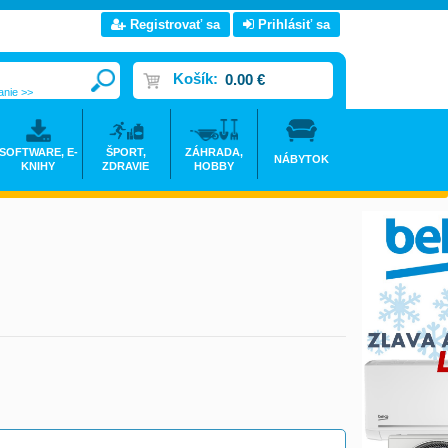
Registrovať sa
Prihlásiť sa
Košík:
0.00 €
anie >>
SOFTWARE, E-
ŠPORT,
ZÁHRADA,
NÁBYTOK
KNIHY
ZDRAVIE
HOBBY