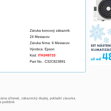
Záruka koncový zákazník:
24 Mesiacov
Záruka firma: 6 Mesiacov
Výrobca:
Epson
Kód:
ITK049733
Part No.: C32C823891
árna účtenek, zákaznický displej, pokladní zásuvka. 
 a podobně.