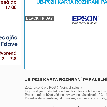
>
>
UB-P02II KARTA ROZHRANÍ P
BLACK FRIDAY
UB-P02II KARTA ROZHRANÍ PARALELNÍ
Zboží určené pro POS (="point of sales"),

tedy prodejní místa, kde dochází k realizaci obchodních tra
Prodejní místo bývá většinou vybaveno následovně: PC, pří
Případně další periferie, jako tiskárny čárového kódu, váh