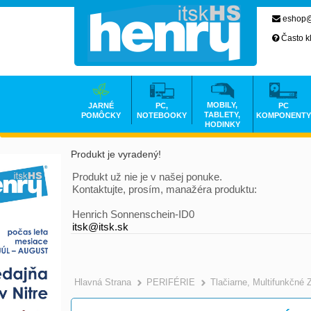
eshop@
Často k
MOBILY,
JARNÉ
PC,
PC
TABLETY,
POMÔCKY
NOTEBOOKY
KOMPONENTY
HODINKY
Produkt je vyradený!
Produkt už nie je v našej ponuke.
Kontaktujte, prosím, manažéra produktu:
Henrich Sonnenschein-ID0
itsk@itsk.sk
Hlavná Strana
PERIFÉRIE
Tlačiarne, Multifunkčné 