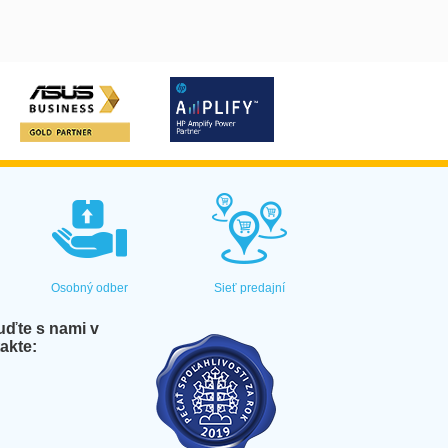
Osobný odber
Sieť predajní
ďte s nami v
akte: