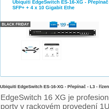
>
>
>
Ubiquiti EdgeSwitch ES-16-XG - Přepínač -
SFP+ + 4 x 10 Gigabit Ethe
BLACK FRIDAY
Ubiquiti EdgeSwitch ES-16-XG - Přepínač - L3 - řízen
EdgeSwitch 16 XG je profesioná
porty v rackovém provedení 1