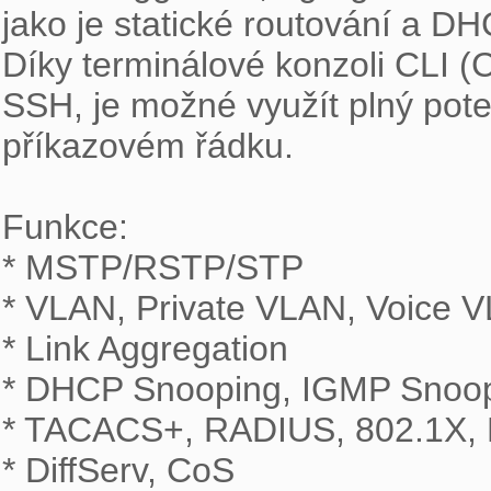
jako je statické routování a DH
Díky terminálové konzoli CLI (
SSH, je možné využít plný poten
příkazovém řádku.

Funkce:

* MSTP/RSTP/STP

* VLAN, Private VLAN, Voice V
* Link Aggregation

* DHCP Snooping, IGMP Snoop
* TACACS+, RADIUS, 802.1X, M
* DiffServ, CoS
