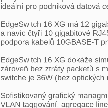
ideální pro podniková datová ce
EdgeSwitch 16 XG má 12 gigabit
a navíc čtyři 10 gigabitové RJ
podpora kabelů 10GBASE-T pro 
EdgeSwitch 16 XG dokáže simul
zároveň bez ztráty packetů s m
switche je 36W (bez optických 
Sofistikovaný grafický managm
VLAN taggování, agregace linek