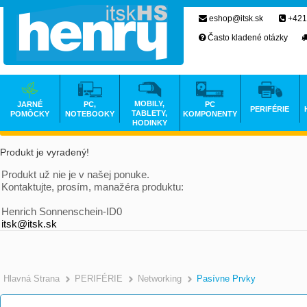
eshop@itsk.sk
+421
Často kladené otázky
MOBILY,
JARNÉ
PC,
PC
PERIFÉRIE
TABLETY,
POMÔCKY
NOTEBOOKY
KOMPONENTY
HODINKY
Produkt je vyradený!
Produkt už nie je v našej ponuke.
Kontaktujte, prosím, manažéra produktu:
Henrich Sonnenschein-ID0
itsk@itsk.sk
Hlavná Strana
PERIFÉRIE
Networking
Pasívne Prvky