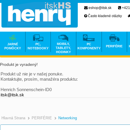
eshop@itsk.sk
+421
Často kladené otázky
MOBILY,
JARNÉ
PC,
PC
PERIFÉRIE
TABLETY,
POMÔCKY
NOTEBOOKY
KOMPONENTY
HODINKY
Produkt je vyradený!
Produkt už nie je v našej ponuke.
Kontaktujte, prosím, manažéra produktu:
Henrich Sonnenschein-ID0
itsk@itsk.sk
Hlavná Strana
PERIFÉRIE
Networking