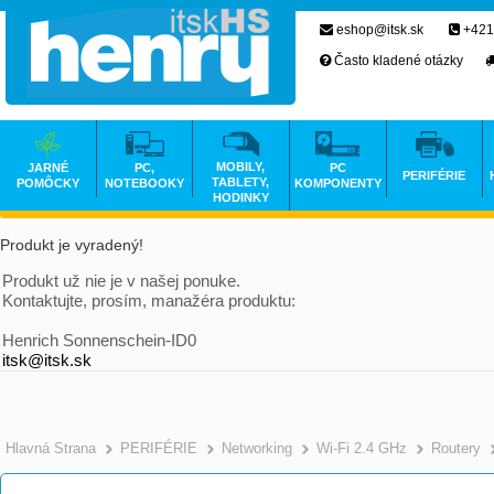
eshop@itsk.sk
+421
Často kladené otázky
MOBILY,
JARNÉ
PC,
PC
PERIFÉRIE
TABLETY,
POMÔCKY
NOTEBOOKY
KOMPONENTY
HODINKY
Produkt je vyradený!
Produkt už nie je v našej ponuke.
Kontaktujte, prosím, manažéra produktu:
Henrich Sonnenschein-ID0
itsk@itsk.sk
Hlavná Strana
PERIFÉRIE
Networking
Wi-Fi 2.4 GHz
Routery