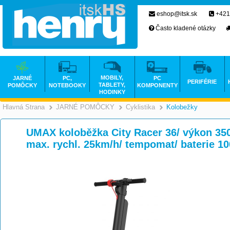
eshop@itsk.sk
+421
Často kladené otázky
MOBILY,
JARNÉ
PC,
PC
PERIFÉRIE
TABLETY,
POMÔCKY
NOTEBOOKY
KOMPONENTY
HODINKY
Hlavná Strana
JARNÉ POMÔCKY
Cyklistika
Kolobežky
>
>
>
UMAX koloběžka City Racer 36/ výkon 35
max. rychl. 25km/h/ tempomat/ baterie 