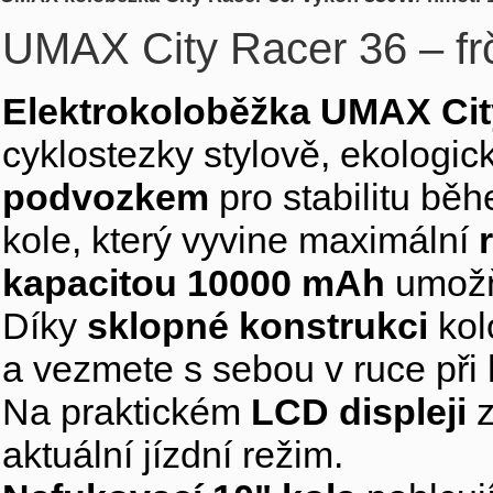
UMAX City Racer 36 – fr
Elektrokoloběžka UMAX Cit
cyklostezky stylově, ekologic
podvozkem
pro stabilitu bě
kole, který vyvine maximální
kapacitou 10000 mAh
umožň
Díky
sklopné konstrukci
kol
a vezmete s sebou v ruce při
Na praktickém
LCD displeji
z
aktuální jízdní režim.