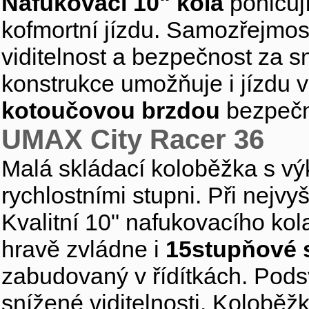
Nafukovací 10" kola
pohlcuj
kofmortní jízdu. Samozřejmost
viditelnost a bezpečnost za s
konstrukce umožňuje i jízdu v
kotoučovou brzdou
bezpečn
UMAX City Racer 36
Malá skládací koloběžka s 
rychlostními stupni. Při nejvy
Kvalitní 10" nafukovacího kol
hravě zvládne i
15stupňové 
zabudovaný v řídítkách. Podsv
snížené viditelnosti. Koloběž