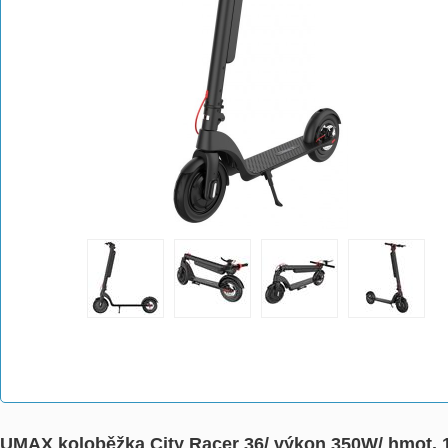
UMAX koloběžka City Racer 36/ výkon 350W/ hmot. 