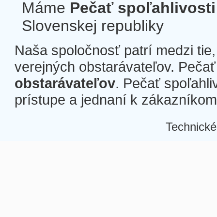
Máme
Pečať spoľahlivosti
Slovenskej republiky
Naša spoločnosť patrí medzi tie
verejných obstarávateľov. Pečať 
obstarávateľov
. Pečať spoľahli
prístupe a jednaní k zákazníkom a
Technické
Â
Â
Â