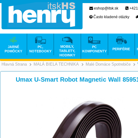
eshop@itsk.sk
+421
Často kladené otázky
MOBILY,
JARNÉ
PC,
PC
PERIFÉRIE
TABLETY,
POMÔCKY
NOTEBOOKY
KOMPONENTY
HODINKY
Hlavná Strana
MALÁ BIELA TECHNIKA
Malé Domáce Spotrebiče
>
>
Umax U-Smart Robot Magnetic Wall 8595