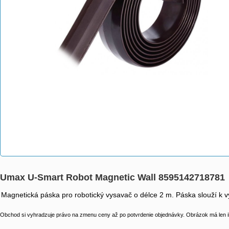
Umax U-Smart Robot Magnetic Wall 8595142718781
Magnetická páska pro robotický vysavač o délce 2 m. Páska slouží k v
Obchod si vyhradzuje právo na zmenu ceny až po potvrdenie objednávky. Obrázok má len il