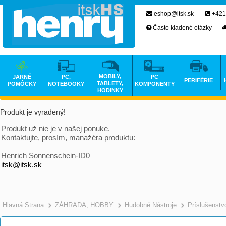
eshop@itsk.sk
+421
Často kladené otázky
MOBILY,
JARNÉ
PC,
PC
PERIFÉRIE
TABLETY,
POMÔCKY
NOTEBOOKY
KOMPONENTY
HODINKY
Produkt je vyradený!
Produkt už nie je v našej ponuke.
Kontaktujte, prosím, manažéra produktu:
Henrich Sonnenschein-ID0
itsk@itsk.sk
Hlavná Strana
ZÁHRADA, HOBBY
Hudobné Nástroje
Príslušenstv