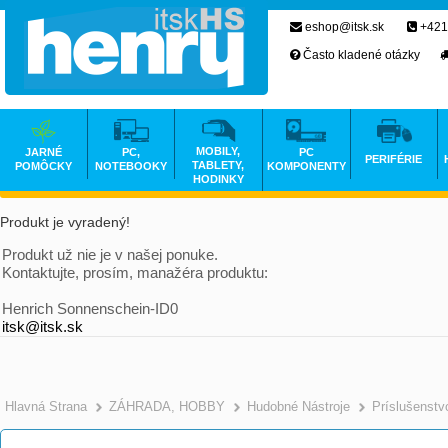
eshop@itsk.sk
+421
Často kladené otázky
MOBILY,
JARNÉ
PC,
PC
PERIFÉRIE
TABLETY,
POMÔCKY
NOTEBOOKY
KOMPONENTY
HODINKY
Produkt je vyradený!
Produkt už nie je v našej ponuke.
Kontaktujte, prosím, manažéra produktu:
Henrich Sonnenschein-ID0
itsk@itsk.sk
Hlavná Strana
ZÁHRADA, HOBBY
Hudobné Nástroje
Príslušenstv