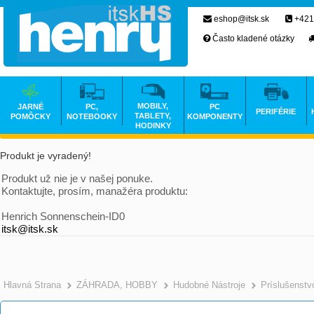
eshop@itsk.sk
+421
Často kladené otázky
MOBILY,
JARNÉ
PC,
PC
PERIFÉRIE
TABLETY,
POMÔCKY
NOTEBOOKY
KOMPONENTY
HODINKY
Produkt je vyradený!
Produkt už nie je v našej ponuke.
Kontaktujte, prosím, manažéra produktu:
Henrich Sonnenschein-ID0
itsk@itsk.sk
Hlavná Strana
ZÁHRADA, HOBBY
Hudobné Nástroje
Príslušenstv