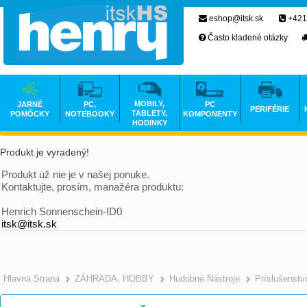
eshop@itsk.sk
+421
Často kladené otázky
MOBILY,
JARNÉ
PC,
PC
PERIFÉRIE
TABLETY,
POMÔCKY
NOTEBOOKY
KOMPONENTY
HODINKY
Produkt je vyradený!
Produkt už nie je v našej ponuke.
Kontaktujte, prosím, manažéra produktu:
Henrich Sonnenschein-ID0
itsk@itsk.sk
Hlavná Strana
ZÁHRADA, HOBBY
Hudobné Nástroje
Príslušenstv