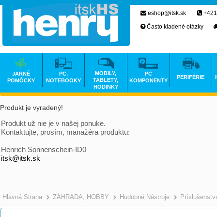
eshop@itsk.sk
+421
Často kladené otázky
MOBILY,
JARNÉ
PC,
PC
PERIFÉRIE
TABLETY,
POMÔCKY
NOTEBOOKY
KOMPONENTY
HODINKY
Produkt je vyradený!
Produkt už nie je v našej ponuke.
Kontaktujte, prosím, manažéra produktu:
Henrich Sonnenschein-ID0
itsk@itsk.sk
Hlavná Strana
ZÁHRADA, HOBBY
Hudobné Nástroje
Príslušenstv