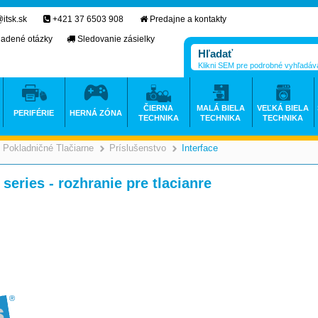
itsk.sk
+421 37 6503 908
Predajne a kontakty
ladené otázky
Sledovanie zásielky
Klikni SEM pre podrobné vyhľadáv
ČIERNA
MALÁ BIELA
VEĽKÁ BIELA
PERIFÉRIE
HERNÁ ZÓNA
TECHNIKA
TECHNIKA
TECHNIKA
Pokladničné Tlačiarne
Príslušenstvo
Interface
>
>
>
eries - rozhranie pre tlacianre