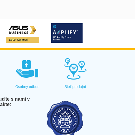
Osobný odber
Sieť predajní
ďte s nami v
akte: