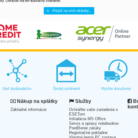
y. Obrázok má len ilustračný charakter.
Prejsť na vrch stránky...
Sieť dodávateľov
Široký sortiment
Rýchle doručenie
Nákup na splátky
Služby
Bu
kont
Základné informácie
Ochráňte vaše zariadenia s
ESETom
Inštalácia MS Office
Servis a opravy notebookov
Predĺženie záruky
Registračné pokladne
Vlastná herná PC zostava