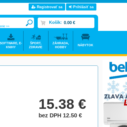
Registrovať sa
Prihlásiť sa
Košík:
0.00 €
anie >>
SOFTWARE, E-
ŠPORT,
ZÁHRADA,
NÁBYTOK
KNIHY
ZDRAVIE
HOBBY
15.38
€
bez DPH 12.50
€