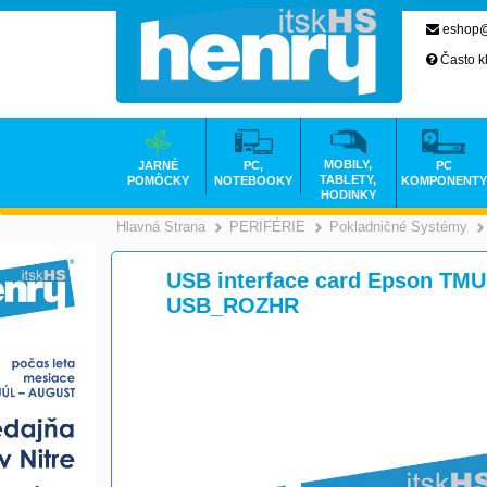
eshop@
Často k
MOBILY,
JARNÉ
PC,
PC
TABLETY,
POMÔCKY
NOTEBOOKY
KOMPONENTY
HODINKY
Hlavná Strana
PERIFÉRIE
Pokladničné Systémy
>
>
USB interface card Epson TMU s
USB_ROZHR