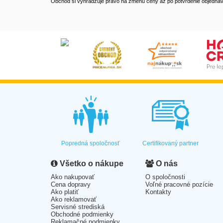
Obchod si vyhradzuje právo na zmenu ceny až po potvrdenie objednávk
Popredná spoločnosť
Certifikovaný partner
Všetko o nákupe
O nás
Ako nakupovať
O spoločnosti
Cena dopravy
Voľné pracovné pozície
Ako platiť
Kontakty
Ako reklamovať
Servisné strediská
Obchodné podmienky
Reklamačné podmienky