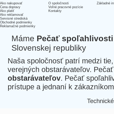
Ako nakupovať
O spoločnosti
Základné in
Cena dopravy
Voľné pracovné pozície
Ako platiť
Kontakty
Ako reklamovať
Servisné strediská
Obchodné podmienky
Reklamačné podmienky
Máme
Pečať spoľahlivosti
Slovenskej republiky
Naša spoločnosť patrí medzi tie
verejných obstarávateľov. Pečať 
obstarávateľov
. Pečať spoľahli
prístupe a jednaní k zákazníkom a
Technické
Â
Â
Â