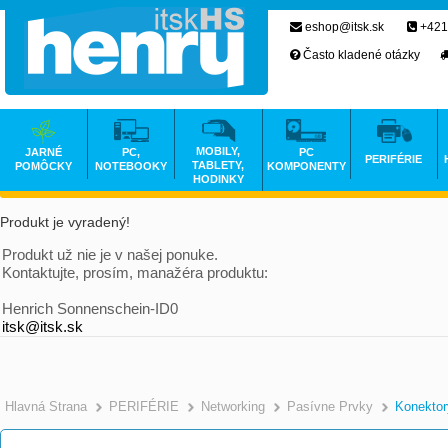
eshop@itsk.sk
+421
Často kladené otázky
MOBILY,
JARNÉ
PC,
PC
PERIFÉRIE
TABLETY,
POMÔCKY
NOTEBOOKY
KOMPONENTY
HODINKY
Produkt je vyradený!
Produkt už nie je v našej ponuke.
Kontaktujte, prosím, manažéra produktu:
Henrich Sonnenschein-ID0
itsk@itsk.sk
Hlavná Strana
PERIFÉRIE
Networking
Pasívne Prvky
Konektor