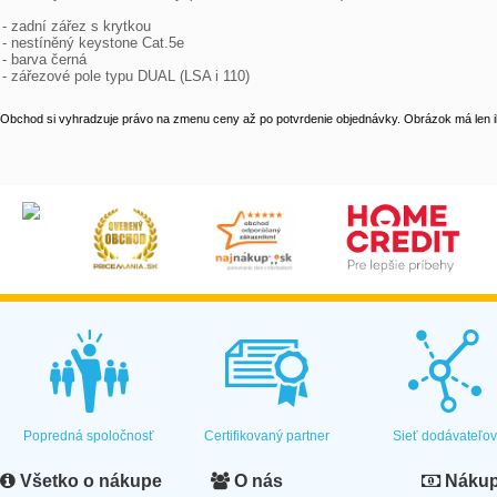
- zadní zářez s krytkou

- nestíněný keystone Cat.5e

- barva černá

- zářezové pole typu DUAL (LSA i 110)
Obchod si vyhradzuje právo na zmenu ceny až po potvrdenie objednávky. Obrázok má len il
Popredná spoločnosť
Certifikovaný partner
Sieť dodávateľo
Všetko o nákupe
O nás
Nákup 