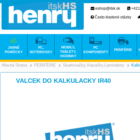
eshop@itsk.sk
+421
Často kladené otázky
MOBILY,
JARNÉ
PC,
PC
PERIFÉRIE
TABLETY,
POMÔCKY
NOTEBOOKY
KOMPONENTY
HODINKY
Hlavná Strana
PERIFÉRIE
Skartovačky,Viazačky,Laminátory
Kalk
>
>
VALCEK DO KALKULACKY IR40