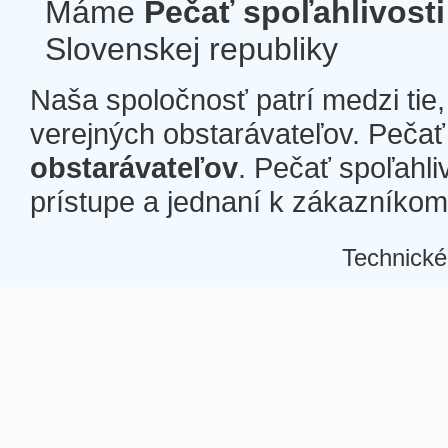
Máme
Pečať spoľahlivosti
Slovenskej republiky
Naša spoločnosť patrí medzi tie
verejných obstarávateľov. Pečať 
obstarávateľov
. Pečať spoľahli
prístupe a jednaní k zákazníkom a
Technické
Â
Â
Â