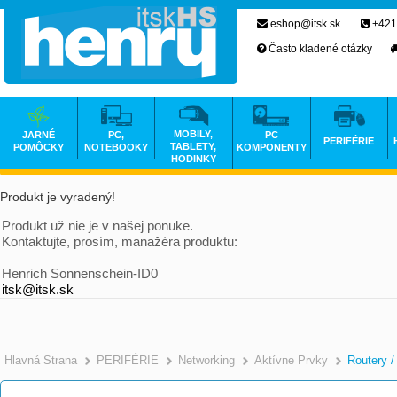
eshop@itsk.sk
+421
Často kladené otázky
MOBILY,
JARNÉ
PC,
PC
PERIFÉRIE
TABLETY,
POMÔCKY
NOTEBOOKY
KOMPONENTY
HODINKY
Produkt je vyradený!
Produkt už nie je v našej ponuke.
Kontaktujte, prosím, manažéra produktu:
Henrich Sonnenschein-ID0
itsk@itsk.sk
Hlavná Strana
PERIFÉRIE
Networking
Aktívne Prvky
Routery /