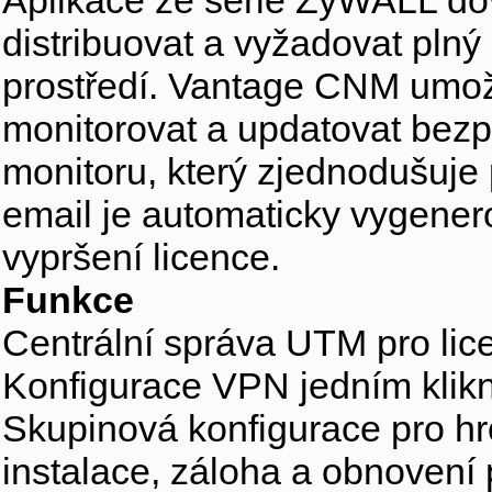
Aplikace ze série ZyWALL dov
distribuovat a vyžadovat pln
prostředí. Vantage CNM umož
monitorovat a updatovat bezp
monitoru, který zjednodušuje 
email je automaticky vygenero
vypršení licence.
Funkce
Centrální správa UTM pro lic
Konfigurace VPN jedním klik
Skupinová konfigurace pro h
instalace, záloha a obnovení 