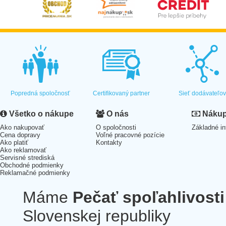
Popredná spoločnosť
Certifikovaný partner
Sieť dodávateľo
Všetko o nákupe
O nás
Nákup 
Ako nakupovať
O spoločnosti
Základné in
Cena dopravy
Voľné pracovné pozície
Ako platiť
Kontakty
Ako reklamovať
Servisné strediská
Obchodné podmienky
Reklamačné podmienky
Máme
Pečať spoľahlivosti
Slovenskej republiky