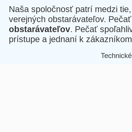
Naša spoločnosť patrí medzi tie
verejných obstarávateľov. Pečať 
obstarávateľov
. Pečať spoľahli
prístupe a jednaní k zákazníkom a
Technické
Â
Â
Â