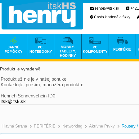
eshop@itsk.sk
+421
Často kladené otázky
MOBILY,
JARNÉ
PC,
PC
PERIFÉRIE
TABLETY,
POMÔCKY
NOTEBOOKY
KOMPONENTY
HODINKY
Produkt je vyradený!
Produkt už nie je v našej ponuke.
Kontaktujte, prosím, manažéra produktu:
Henrich Sonnenschein-ID0
itsk@itsk.sk
Hlavná Strana
PERIFÉRIE
Networking
Aktívne Prvky
Routery /