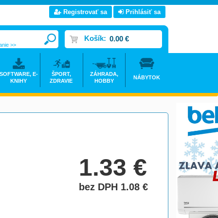
Registrovať sa
Prihlásiť sa
Košík:
0.00 €
anie >>
SOFTWARE, E-
ŠPORT,
ZÁHRADA,
NÁBYTOK
KNIHY
ZDRAVIE
HOBBY
1.33
€
bez DPH 1.08
€
do košíka