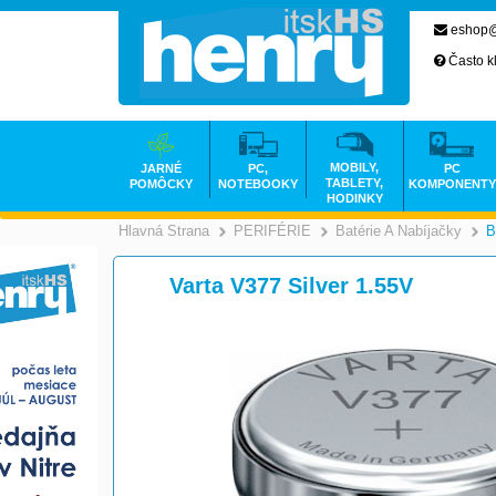
eshop@
Často k
MOBILY,
JARNÉ
PC,
PC
TABLETY,
POMÔCKY
NOTEBOOKY
KOMPONENTY
HODINKY
Hlavná Strana
PERIFÉRIE
Batérie A Nabíjačky
B
>
>
Varta V377 Silver 1.55V