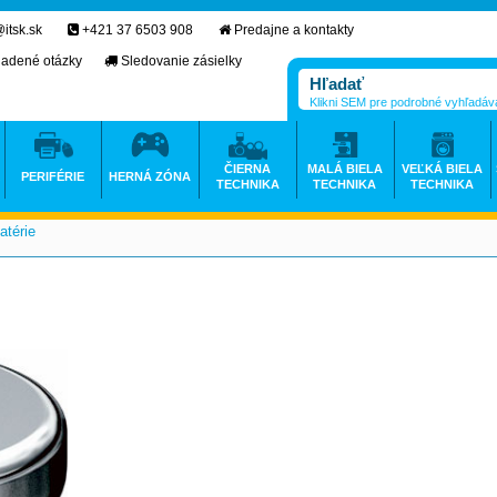
itsk.sk
+421 37 6503 908
Predajne a kontakty
ladené otázky
Sledovanie zásielky
Klikni SEM pre podrobné vyhľadáv
ČIERNA
MALÁ BIELA
VEĽKÁ BIELA
PERIFÉRIE
HERNÁ ZÓNA
TECHNIKA
TECHNIKA
TECHNIKA
atérie
>