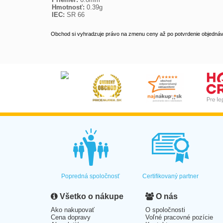
Hmotnosť:
0.39g
IEC:
SR 66
Obchod si vyhradzuje právo na zmenu ceny až po potvrdenie objednávk
Popredná spoločnosť
Certifikovaný partner
Všetko o nákupe
O nás
Ako nakupovať
O spoločnosti
Cena dopravy
Voľné pracovné pozície