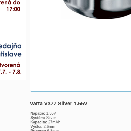
Varta V377 Silver 1.55V
Napätie:
1.55V
Systém:
Silver
Kapacita:
27mAh
Výška:
2.6mm
Priemer:
6.8mm