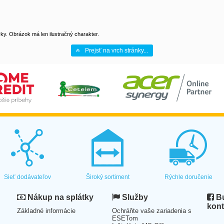
y. Obrázok má len ilustračný charakter.
Prejsť na vrch stránky...
Sieť dodávateľov
Široký sortiment
Rýchle doručenie
Nákup na splátky
Služby
Bu
kont
Základné informácie
Ochráňte vaše zariadenia s
ESETom