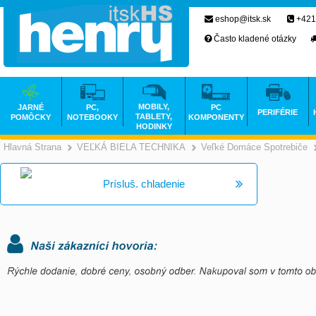
eshop@itsk.sk
+421
Často kladené otázky
MOBILY,
JARNÉ
PC,
PC
PERIFÉRIE
TABLETY,
POMÔCKY
NOTEBOOKY
KOMPONENTY
HODINKY
Hlavná Strana
VEĽKÁ BIELA TECHNIKA
Veľké Domáce Spotrebiče
>
>
Prísluš. chladenie