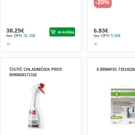
-20%
38.25
€
6.83
€
do košíka
bez DPH
31.10
€
bez DPH
5.55
€
ČISTIČ CHLADNIČIEK PRO5
E3RWAF01 73214226
8590669171316
Čistič na chladničky a mrazničky
FILTER CHLADNIČKY uhl
Prostriedok pre čistenie vnútorných a
vonkajších stien chladničiek a mrazničiek
Čistí, odmasťuje a neutralizuje nepríjemné
pachy Obsahuje nano častice, ktoré
vytvárajú na povrchu ochranný film proti
usadzovaniu nových neči