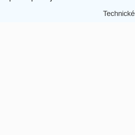
Technické
Â
Â
Â