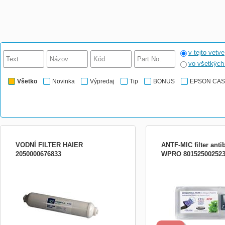
v tejto vetve
vo všetkýc
Všetko
Novinka
Výpredaj
Tip
BONUS
EPSON CA
VODNÍ FILTER HAIER
ANTF-MIC filter antib
2050000676833
WPRO 80152500252
VODNÝ FILTER
Cez tento dômyselný filte
100% vzduchu v chladnič
výroby sú do polymérovej
vzduchového fi ltra zak
aktívne zložky MicrobanŽ.
rovnomerne rozložené vo
celom povrchu aj hlboko v ma
Ov