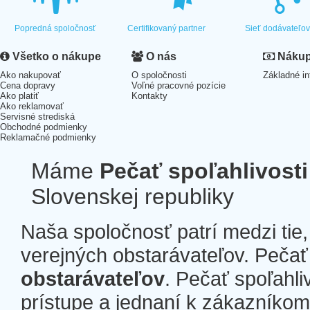
Popredná spoločnosť
Certifikovaný partner
Sieť dodávateľo
Všetko o nákupe
O nás
Nákup 
Ako nakupovať
O spoločnosti
Základné in
Cena dopravy
Voľné pracovné pozície
Ako platiť
Kontakty
Ako reklamovať
Servisné strediská
Obchodné podmienky
Reklamačné podmienky
Máme
Pečať spoľahlivosti
Slovenskej republiky
Naša spoločnosť patrí medzi tie
verejných obstarávateľov. Pečať 
obstarávateľov
. Pečať spoľahli
prístupe a jednaní k zákazníkom a