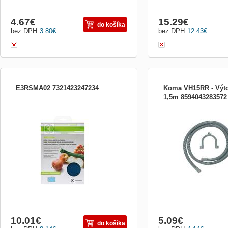
4.67
€
15.29
€
do košíka
bez DPH
3.80
€
bez DPH
12.43
€
E3RSMA02 7321423247234
Koma VH15RR - Výto
1,5m 8594043283572
PODLOŽKA DO BOXU CHLADNIČKY
10.01
€
5.09
€
do košíka