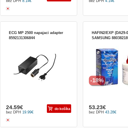
bez DPH
8.14
€
bez DPH
4.14
€
ECG MP 2500 napajaci adapter
HAFIN2/EXP (DA29-00
8592131306844
SAMSUNG 88038218
napájecí adaptér vhodný pro napájení
Vnútorný vodný filter do c
autochladniček s vlastním napájením DC
Samsung Side by Side, v
12V ze sítě 230 V, délka kabelu 250 cm
RS21/23, RSE8, RSG5F
-18%
24.59
€
53.23
€
do košíka
bez DPH
19.99
€
bez DPH
43.28
€