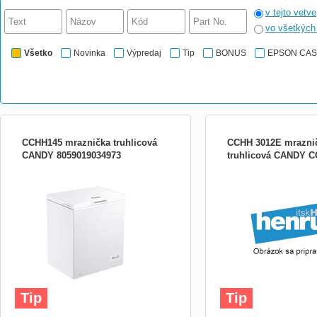
v tejto vetve
vo všetkýc
Všetko
Novinka
Výpredaj
Tip
BONUS
EPSON CA
CCHH145 mraznička truhlicová
CCHH 3012E mrazni
CANDY 8059019034973
truhlicová CANDY 
&quot;Třída energetické účinnosti FČistý
objem mrazáku (l) 137 Spotřeba energie
za den (kWh/24 hod) 0,619Roční spotřeba
energie (kWh/rok) 226 Mrazicí výkon
(kg/24 hod) 6,5 Doba skladování při
výpadku proudu (hod) 13 Úroveň emisí
hluku šířeného vzduch; Rozm
Tip
Tip