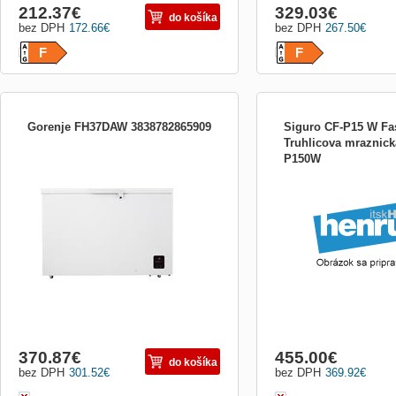
212.37
€
329.03
€
do košíka
bez DPH
172.66
€
bez DPH
267.50
€
F
F
Gorenje FH37DAW 3838782865909
Siguro CF-P15 W Fas
Truhlicova mraznic
P150W
Invertorový kompresor - Stabilný, tichý a
Truhlicová mraznička – en
odolný FreezeProtect - 15 °C - Optimálny
E, objem 500 l, biela farba,
výkon aj keď mrzne Pevné, odolné
zmrazenie (-32 ° C na 26 
kolieska - Jednoduchý pohyb Zámok
osvetlenie vnútorného pri
dverí: Áno Výška spotrebiča: 858 Šírka
na usporiadanie potravín,
spotrebiča: 1243 Nastaviteľná teplota
držadlo so zámkom, inver
mrazničky: Áno Mraziaca kapa
spotrebič je mo
370.87
€
455.00
€
do košíka
bez DPH
301.52
€
bez DPH
369.92
€