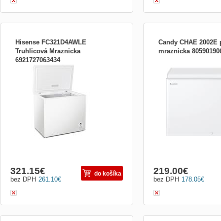
Hisense FC321D4AWLE
Candy CHAE 2002E 
Truhlicová Mraznicka
mraznicka 80590190
6921727063434
248 l, LED displej, 11,2 kg/24 hod.,
pultová mraznička; energet
energetická třída E, hlučnost: 40 dB,
objem mrazničky 196 l; hl
spotřeba: 0,59 kWh/24 hod., rozměry: v x
klimatická třída SN - T; m
š x h 84.7x96.3x63 cm, bílá
kg/24 hod; akumulační do
statické chlazení; elektro
drátěný koš; funkce Fast
mrazení;
321.15
€
219.00
€
do košíka
bez DPH
261.10
€
bez DPH
178.05
€