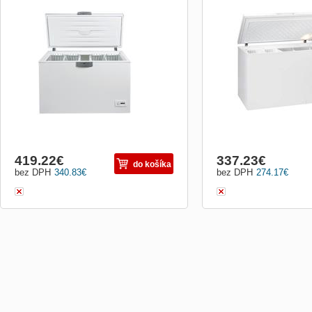
Energetická trieda A++ Čistý objem
Truhlicová mraznička Ener
mrazničky (l) 350 Spotreba energie
A+ Rýchle mrazenie Mech
(kWh/24h) 0,584 Odolnosť voči výpadku
nastaviteľná teplota Klimat
prúdu (h) 67 Zmrazovacia kapacita
ST/SN/N/T Vnútorné osvet
(kg/24h) 22 Rýchle zmrazovanie
mrazničky: štandardné na
Uzamykateľné veko Osvetlenie vnútra 4
Signalizacia prehriatia m
drôtené košíky 4 kolieska Rozmery
el. energie: 280 kWh/rok E
VxŠxH (cm)
419.22
€
337.23
€
do košíka
bez DPH
340.83
€
bez DPH
274.17
€