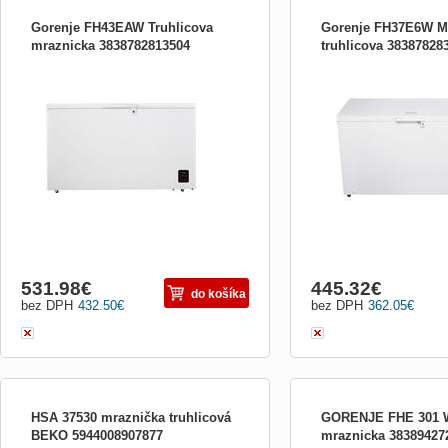
Gorenje FH43EAW Truhlicova
Gorenje FH37E6W M
mraznicka 3838782813504
truhlicova 38387828
Truhlicová mraznička, FreezeProtect -15
Truhlicová mraznička, In
°C, FastFreeze, 440 l, E, 40 dB, bílá, 85,8
Drive motor, FreezeProtec
× 142,9 × 74,6 cm
FastFreeze, 371 l, E, 40 dB
130 × 70 cm
531.98
€
445.32
€
do košíka
bez DPH
432.50
€
bez DPH
362.05
€
HSA 37530 mraznička truhlicová
GORENJE FHE 301 W
BEKO 5944008907877
mraznicka 38389427