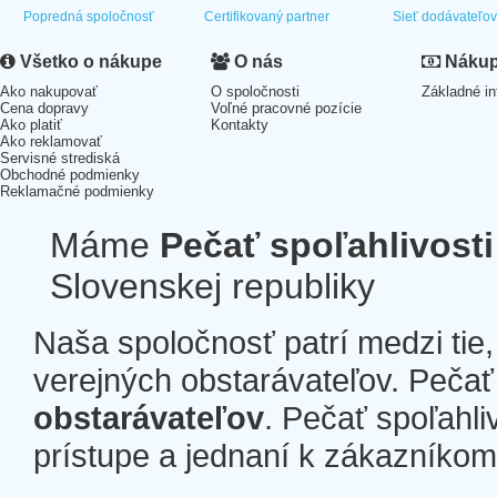
Popredná spoločnosť
Certifikovaný partner
Sieť dodávateľo
Všetko o nákupe
O nás
Nákup 
Ako nakupovať
O spoločnosti
Základné in
Cena dopravy
Voľné pracovné pozície
Ako platiť
Kontakty
Ako reklamovať
Servisné strediská
Obchodné podmienky
Reklamačné podmienky
Máme
Pečať spoľahlivosti
Slovenskej republiky
Naša spoločnosť patrí medzi tie
verejných obstarávateľov. Pečať 
obstarávateľov
. Pečať spoľahli
prístupe a jednaní k zákazníkom a