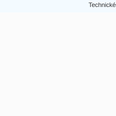
Technické
Â
Â
Â