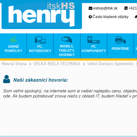
eshop@itsk.sk
+421
Často kladené otázky
MOBILY,
JARNÉ
PC,
PC
PERIFÉRIE
TABLETY,
POMÔCKY
NOTEBOOKY
KOMPONENTY
HODINKY
Hlavná Strana
VEĽKÁ BIELA TECHNIKA
Veľké Domáce Spotrebiče
>
>