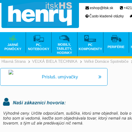
eshop@itsk.sk
+421
Často kladené otázky
MOBILY,
JARNÉ
PC,
PC
PERIFÉRIE
TABLETY,
POMÔCKY
NOTEBOOKY
KOMPONENTY
HODINKY
Hlavná Strana
VEĽKÁ BIELA TECHNIKA
Veľké Domáce Spotrebiče
>
>
Prísluš. umývačky