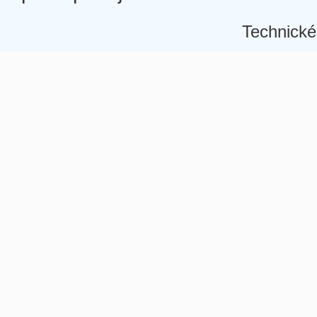
Technické
Â
Â
Â