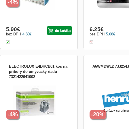
-4%
5.90
€
6.25
€
do košíka
bez DPH
4.80
€
bez DPH
5.08
€
ELECTROLUX E4DHCB01 kos na
A6WMDW12 7332543
pribory do umyvacky riadu
7321422641002
KOŠ NA PŘÍBORY do myčky nádobí
Clean &amp; Care odstra
univerzální
kameňa a mastnoty 12ks 
-4%
-20%