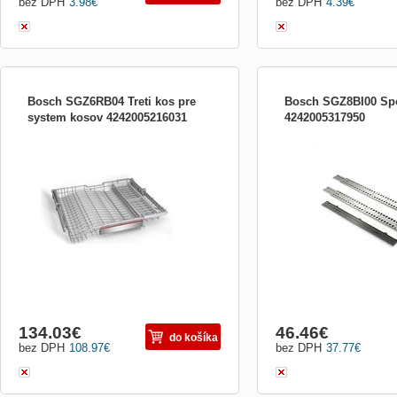
bez DPH
3.98
€
bez DPH
4.39
€
Bosch SGZ6RB04 Treti kos pre
Bosch SGZ8BI00 Spoj
system kosov 4242005216031
4242005317950
třetí koš pro systém košů Max Flex Pro
spojovací lišta pro dělený
(myčky nádobí 60 cm)
dvoudílné kovové lišty z 
oceli, k montáži čel nábyt
dveřmi na plně integrova
134.03
€
46.46
€
do košíka
bez DPH
108.97
€
bez DPH
37.77
€