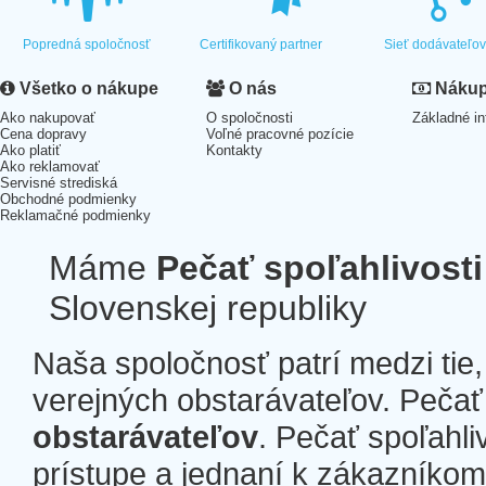
Popredná spoločnosť
Certifikovaný partner
Sieť dodávateľo
Všetko o nákupe
O nás
Nákup 
Ako nakupovať
O spoločnosti
Základné in
Cena dopravy
Voľné pracovné pozície
Ako platiť
Kontakty
Ako reklamovať
Servisné strediská
Obchodné podmienky
Reklamačné podmienky
Máme
Pečať spoľahlivosti
Slovenskej republiky
Naša spoločnosť patrí medzi tie
verejných obstarávateľov. Pečať 
obstarávateľov
. Pečať spoľahli
prístupe a jednaní k zákazníkom a