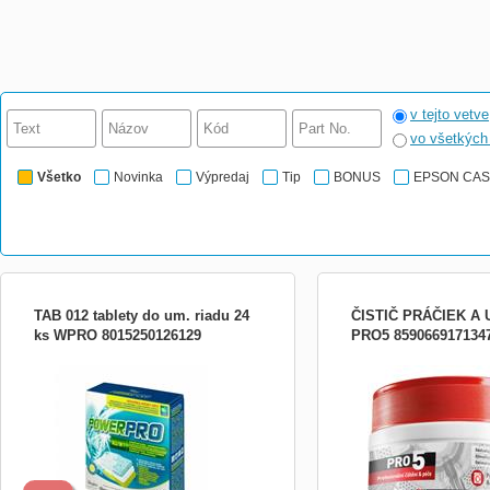
v tejto vetve
vo všetkýc
Všetko
Novinka
Výpredaj
Tip
BONUS
EPSON CA
TAB 012 tablety do um. riadu 24
ČISTIČ PRÁČIEK A
ks WPRO 8015250126129
PRO5 859066917134
Multifunkčné tablety PowerPro do
Čistič na práčky a umýva
umývačiek značky Whirlpool a
Prostriedok pre dôkladné 
samozrejme aj iných značiek, účinne
umývačiek riadu Odstraň
odstraňujú z umývačky a riadu mastnotu,
vodný kameň, dôkladne od
usadeniny vodného kameňa a nežiaduce
Optimalizuje výkon spotre
pachy. Zároveň chránia sklo a pôsobia
spotrebu energie Balenie:
ako prevencia proti korózii na príboroch a