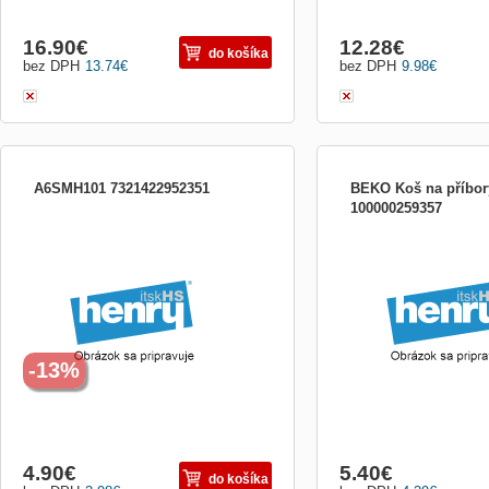
16.90
€
12.28
€
do košíka
bez DPH
13.74
€
bez DPH
9.98
€
A6SMH101 7321422952351
BEKO Koš na příbor
100000259357
ODSTRAŇOVAČ mastnotou pre
koš na příbory myčka 45
umývačky riadu 200g
-13%
4.90
€
5.40
€
do košíka