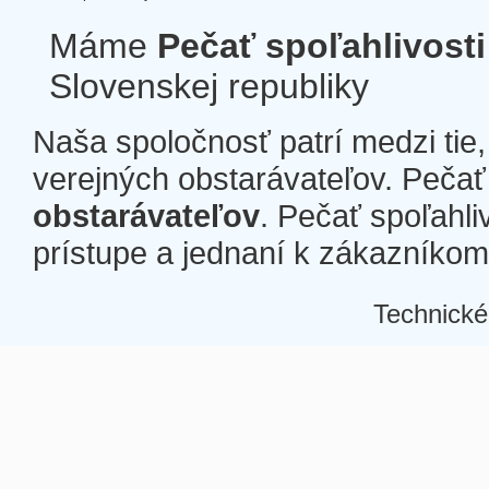
Máme
Pečať spoľahlivosti
Slovenskej republiky
Naša spoločnosť patrí medzi tie
verejných obstarávateľov. Pečať 
obstarávateľov
. Pečať spoľahli
prístupe a jednaní k zákazníkom a
Technické
Â
Â
Â