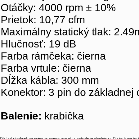
Otáčky: 4000 rpm ± 10%
Prietok: 10,77 cfm
Maximálny statický tlak: 2.
Hlučnosť: 19 dB
Farba rámčeka: čierna
Farba vrtule: čierna
Dĺžka kábla: 300 mm
Konektor: 3 pin do základnej
Balenie:
krabička
Obchod si vyhradzuje právo na zmenu ceny až po potvrdenie objednávky. Obrázok má len il