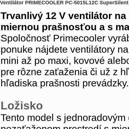
Ventilátor PRIMECOOLER PC-5015L12C SuperSilent
Trvanlivý 12 V ventilátor n
miernou prašnosťou a s mal
Spoločnosť Primecooler vyrába
ponuke nájdete ventilátory na
mini až po maxi, kovové aleb
pre rôzne zaťaženia či už z hľ
hľadiska prašnosti prevádzky.
Ložisko
Tento model s jednoradovým 
nezaťaženom prostredí s mier