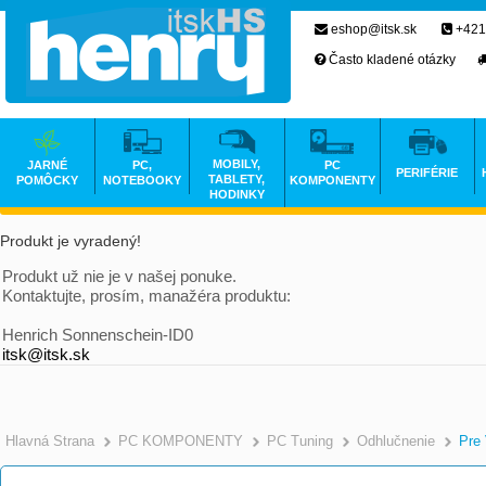
eshop@itsk.sk
+421
Často kladené otázky
MOBILY,
JARNÉ
PC,
PC
PERIFÉRIE
TABLETY,
POMÔCKY
NOTEBOOKY
KOMPONENTY
HODINKY
Produkt je vyradený!
Produkt už nie je v našej ponuke.
Kontaktujte, prosím, manažéra produktu:
Henrich Sonnenschein-ID0
itsk@itsk.sk
Hlavná Strana
PC KOMPONENTY
PC Tuning
Odhlučnenie
Pre 