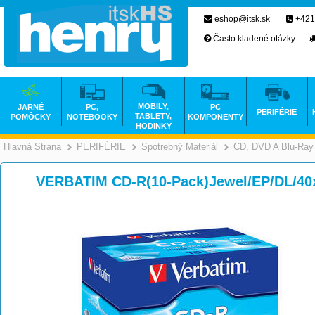
eshop@itsk.sk
+421
Často kladené otázky
MOBILY,
JARNÉ
PC,
PC
PERIFÉRIE
TABLETY,
POMÔCKY
NOTEBOOKY
KOMPONENTY
HODINKY
Hlavná Strana
PERIFÉRIE
Spotrebný Materiál
CD, DVD A Blu-Ray
>
>
>
VERBATIM CD-R(10-Pack)Jewel/EP/DL/40