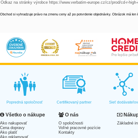
Odkaz na stránky výrobce https://www.verbatim-europe.cz/cz/prod/cd-r-high-
Obchod si vyhradzuje právo na zmenu ceny až po potvrdenie objednávky. Obrázok má len il
Popredná spoločnosť
Certifikovaný partner
Sieť dodávateľo
Všetko o nákupe
O nás
Nákup 
Ako nakupovať
O spoločnosti
Základné in
Cena dopravy
Voľné pracovné pozície
Ako platiť
Kontakty
Ako reklamovať