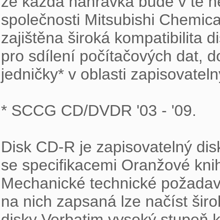
že každá nahrávka bude v té ne
společnosti Mitsubishi Chemical 
zajištěna široká kompatibilita d
pro sdílení počítačových dat, d
jedničky* v oblasti zapisovateln
* SCCG CD/DVDR '03 - '09.

Disk CD-R je zapisovatelný dis
se specifikacemi Oranžové knihy,
Mechanické technické požadavk
na nich zapsaná lze načíst širo
disky Verbatim vysoký stupeň ko