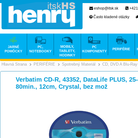
eshop@itsk.sk
+421
Často kladené otázky
MOBILY,
JARNÉ
PC,
PC
PERIFÉRIE
TABLETY,
POMÔCKY
NOTEBOOKY
KOMPONENTY
HODINKY
Hlavná Strana
PERIFÉRIE
Spotrebný Materiál
CD, DVD A Blu-Ray
>
>
>
Verbatim CD-R, 43352, DataLife PLUS, 25
80min., 12cm, Crystal, bez mož