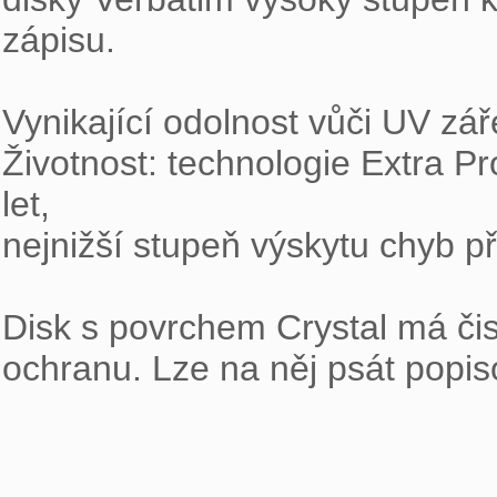
zápisu.

Vynikající odolnost vůči UV záře
Životnost: technologie Extra Pr
let,

nejnižší stupeň výskytu chyb př
Disk s povrchem Crystal má čis
ochranu. Lze na něj psát popi