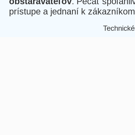
obstarávateľov
. Pečať spoľahli
prístupe a jednaní k zákazníkom a
Technické
Â
Â
Â