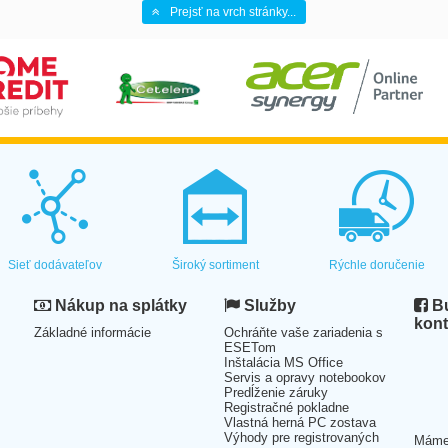
Prejsť na vrch stránky...
Sieť dodávateľov
Široký sortiment
Rýchle doručenie
Nákup na splátky
Služby
Bu
kont
Základné informácie
Ochráňte vaše zariadenia s
ESETom
Inštalácia MS Office
Servis a opravy notebookov
Predĺženie záruky
Registračné pokladne
Vlastná herná PC zostava
Výhody pre registrovaných
Mám