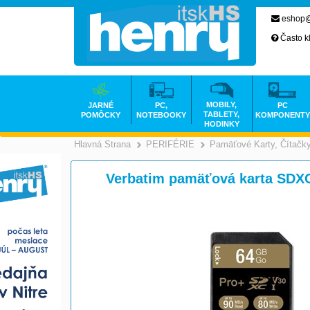
eshop@
Často k
MOBILY,
JARNÉ
PC,
PC
TABLETY,
POMÔCKY
NOTEBOOKY
KOMPONENTY
HODINKY
Hlavná Strana
PERIFÉRIE
Pamäťové Karty, Čítačk
>
>
Verbatim pamäťová karta SDXC