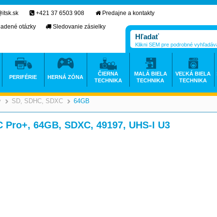
itsk.sk
+421 37 6503 908
Predajne a kontakty
ladené otázky
Sledovanie zásielky
Klikni SEM pre podrobné vyhľadáv
ČIERNA
MALÁ BIELA
VEĽKÁ BIELA
PERIFÉRIE
HERNÁ ZÓNA
TECHNIKA
TECHNIKA
TECHNIKA
y
SD, SDHC, SDXC
64GB
>
>
 Pro+, 64GB, SDXC, 49197, UHS-I U3