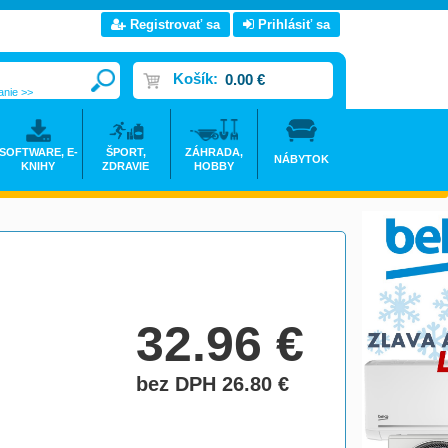
Registrovať sa
Prihlásiť sa
Košík:
0.00 €
anie >>
SOFTWARE, E-
ŠPORT,
ZÁHRADA,
NÁBYTOK
KNIHY
ZDRAVIE
HOBBY
32.96
€
bez DPH 26.80
€
do košíka