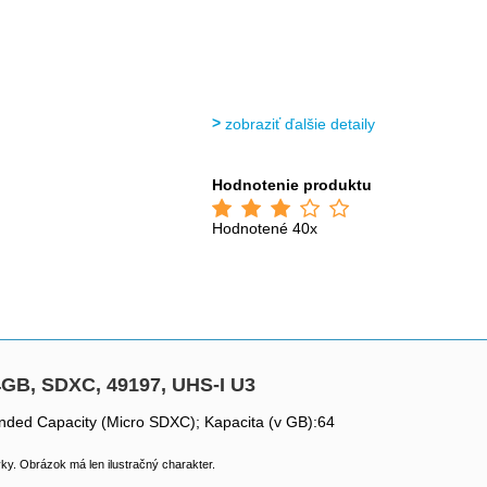
zobraziť ďalšie detaily
Hodnotenie produktu
Hodnotené 40x
4GB, SDXC, 49197, UHS-I U3
ended Capacity (Micro SDXC); Kapacita (v GB):64
y. Obrázok má len ilustračný charakter.