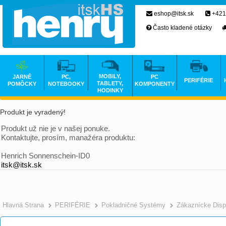
eshop@itsk.sk
+421
Často kladené otázky
MOBILY,
JARNÉ
PC,
PC
PERIFÉRIE
TABLETY,
POMÔCKY
NOTEBOOKY
KOMPONENTY
HODINKY
Produkt je vyradený!
Produkt už nie je v našej ponuke.
Kontaktujte, prosím, manažéra produktu:
Henrich Sonnenschein-ID0
itsk@itsk.sk
Hlavná Strana
PERIFÉRIE
Pokladničné Systémy
Zákaznícke Disp