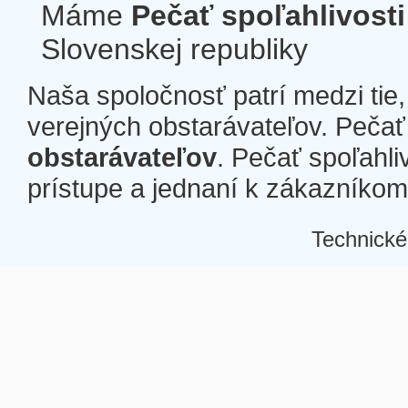
Máme
Pečať spoľahlivosti
Slovenskej republiky
Naša spoločnosť patrí medzi tie
verejných obstarávateľov. Pečať 
obstarávateľov
. Pečať spoľahli
prístupe a jednaní k zákazníkom a
Technické
Â
Â
Â