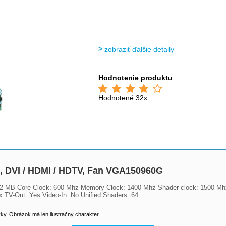
>
>
>
zobraziť ďalšie detaily
Hodnotenie produktu
Hodnotené 32x
, DVI / HDMI / HDTV, Fan VGA150960G
2 MB Core Clock: 600 Mhz Memory Clock: 1400 Mhz Shader clock: 1500 Mh
x TV-Out: Yes Video-In: No Unified Shaders: 64
y. Obrázok má len ilustračný charakter.