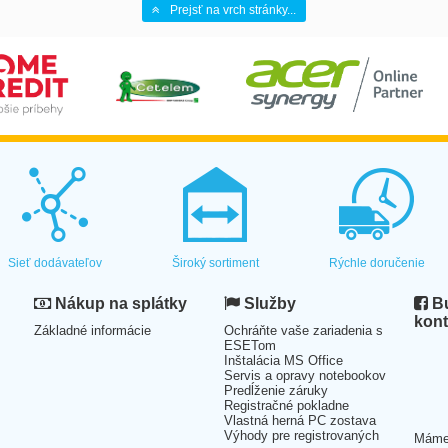
Prejsť na vrch stránky...
Sieť dodávateľov
Široký sortiment
Rýchle doručenie
Nákup na splátky
Služby
Bu
kont
Základné informácie
Ochráňte vaše zariadenia s
ESETom
Inštalácia MS Office
Servis a opravy notebookov
Predĺženie záruky
Registračné pokladne
Vlastná herná PC zostava
Výhody pre registrovaných
Mám