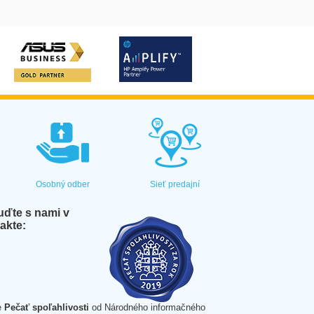
Osobný odber
Sieť predajní
ďte s nami v
akte:
e
Pečať spoľahlivosti
od Národného informačného