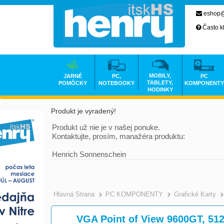
eshop@
Často k
MOBILY,
JARNÉ
PC,
PC
TABLETY,
POMÔCKY
NOTEBOOKY
KOMPONENTY
HODINKY
Produkt je vyradený!
Produkt už nie je v našej ponuke.
Kontaktujte, prosím, manažéra produktu:
Henrich Sonnenschein
Hlavná Strana
PC KOMPONENTY
Grafické Karty
VGA Point of View 9600GT, 51