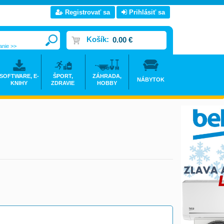
Registrovať sa
Prihlásiť sa
Košík:
0.00 €
anie >>
SOFTWARE, E-
ŠPORT,
ZÁHRADA,
NÁBYTOK
KNIHY
ZDRAVIE
HOBBY