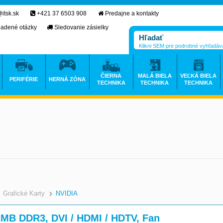
itsk.sk
+421 37 6503 908
Predajne a kontakty
ladené otázky
Sledovanie zásielky
Klikni SEM pre podrobné vyhľadáv
ČIERNA
MALÁ BIELA
VEĽKÁ BIELA
PERIFÉRIE
HERNÁ ZÓNA
TECHNIKA
TECHNIKA
TECHNIKA
Grafické Karty
NVIDIA
2MB DDR3, DVI / HDMI / HDTV, Fan