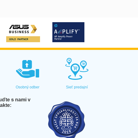
Osobný odber
Sieť predajní
ďte s nami v
akte: