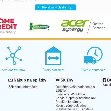
Prejsť na vrch stránky...
Sieť dodávateľov
Široký sortiment
Rýchle doručenie
Nákup na splátky
Služby
Bu
kont
Základné informácie
Ochráňte vaše zariadenia s
ESETom
Inštalácia MS Office
Servis a opravy notebookov
Predĺženie záruky
Registračné pokladne
Vlastná herná PC zostava