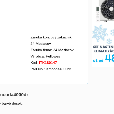
Záruka koncový zákazník:
24 Mesiacov
Záruka firma: 24 Mesiacov
Výrobca:
Fellowes
Kód:
ITK180147
Part No.: lamcoda4000dr
lamcoda4000dr
v barvě desek.