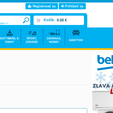
Registrovať sa
Prihlásiť sa
Košík:
0.00 €
anie >>
SOFTWARE, E-
ŠPORT,
ZÁHRADA,
NÁBYTOK
KNIHY
ZDRAVIE
HOBBY