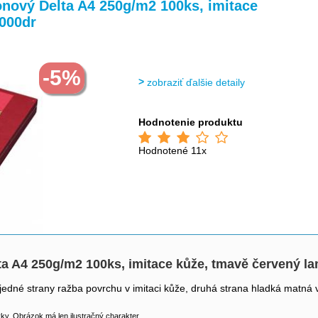
>
onový Delta A4 250g/m2 100ks, imitace
000dr
-5%
zobraziť ďalšie detaily
Hodnotenie produktu
Hodnotené 11x
lta A4 250g/m2 100ks, imitace kůže, tmavě červený 
jedné strany ražba povrchu v imitaci kůže, druhá strana hladká matná 
y. Obrázok má len ilustračný charakter.