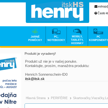
eshop@
Často k
MOBILY,
JARNÉ
PC,
PC
TABLETY,
POMÔCKY
NOTEBOOKY
KOMPONENTY
HODINKY
Produkt je vyradený!
Produkt už nie je v našej ponuke.
Kontaktujte, prosím, manažéra produktu:
Henrich Sonnenschein-ID0
itsk@itsk.sk
Hlavná Strana
PERIFÉRIE
Skartovačky,Viazačky,L