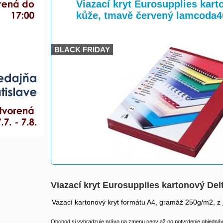
>
>
Viazací kryt Eurosupplies kart
kůže, tmavě červený lamcoda4
BLACK FRIDAY
Viazací kryt Eurosupplies kartonový De
Vazací kartonový kryt formátu A4, gramáž 250g/m2, z 
Obchod si vyhradzuje právo na zmenu ceny až po potvrdenie objednávk