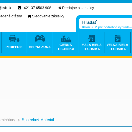
itsk.sk
+421 37 6503 908
Predajne a kontakty
ladené otázky
Sledovanie zásielky
Klikni SEM pre podrobné vyhľadáv
ČIERNA
MALÁ BIELA
VEĽKÁ BIELA
PERIFÉRIE
HERNÁ ZÓNA
TECHNIKA
TECHNIKA
TECHNIKA
aminátory
Spotrebný Materiál