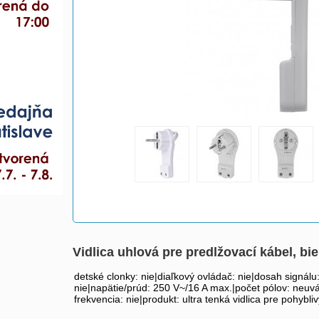
Vidlica uhlová pre predlžovací kábel, bie
detské clonky: nie|diaľkový ovládač: nie|dosah signálu
nie|napätie/prúd: 250 V~/16 A max.|počet pólov: neuv
frekvencia: nie|produkt: ultra tenká vidlica pre pohyb