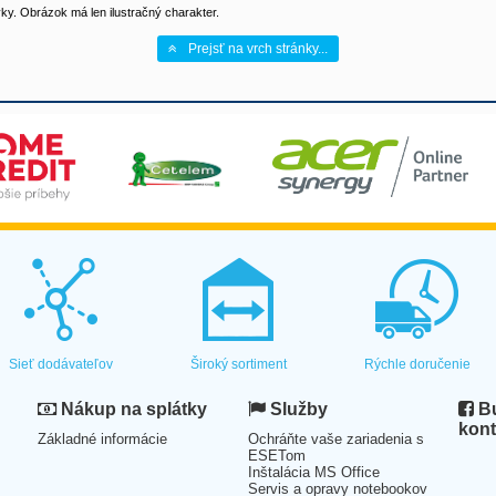
y. Obrázok má len ilustračný charakter.
Prejsť na vrch stránky...
Sieť dodávateľov
Široký sortiment
Rýchle doručenie
Nákup na splátky
Služby
Bu
kont
Základné informácie
Ochráňte vaše zariadenia s
ESETom
Inštalácia MS Office
Servis a opravy notebookov