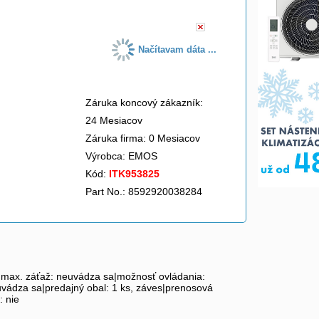
Načítavam dáta ...
Záruka koncový zákazník:
24 Mesiacov
Záruka firma: 0 Mesiacov
Výrobca:
EMOS
Kód:
ITK953825
Part No.: 8592920038284
ast|max. záťaž: neuvádza sa|možnosť ovládania:
uvádza sa|predajný obal: 1 ks, záves|prenosová
: nie