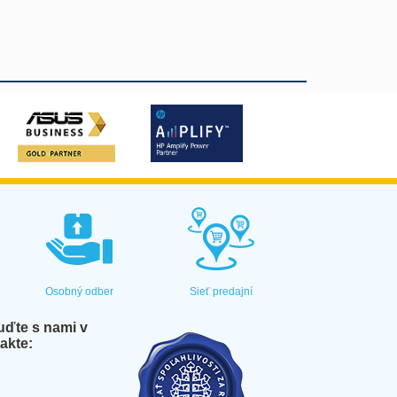
Osobný odber
Sieť predajní
ďte s nami v
akte: