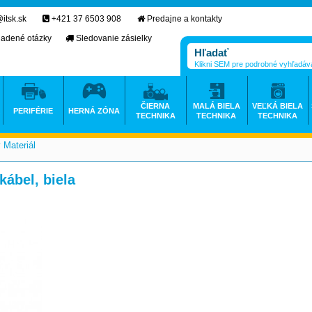
itsk.sk
+421 37 6503 908
Predajne a kontakty
ladené otázky
Sledovanie zásielky
Klikni SEM pre podrobné vyhľadáv
ČIERNA
MALÁ BIELA
VEĽKÁ BIELA
PERIFÉRIE
HERNÁ ZÓNA
TECHNIKA
TECHNIKA
TECHNIKA
 Materiál
>
kábel, biela