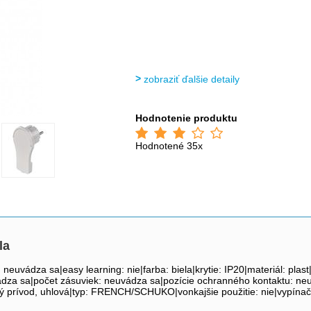
zobraziť ďalšie detaily
Hodnotenie produktu
Hodnotené 35x
la
: neuvádza sa|easy learning: nie|farba: biela|krytie: IP20|materiál: pl
ádza sa|počet zásuviek: neuvádza sa|pozície ochranného kontaktu: ne
livý prívod, uhlová|typ: FRENCH/SCHUKO|vonkajšie použitie: nie|vypínač