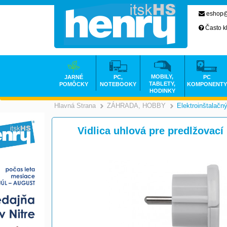
eshop@
Často k
MOBILY,
JARNÉ
PC,
PC
TABLETY,
POMÔCKY
NOTEBOOKY
KOMPONENTY
HODINKY
Hlavná Strana
ZÁHRADA, HOBBY
Elektroinštalačný
>
Vidlica uhlová pre predlžovací 