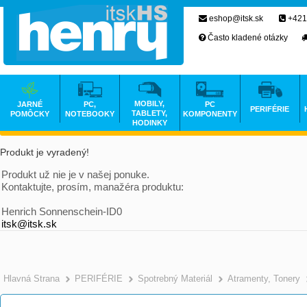
eshop@itsk.sk
+421
Často kladené otázky
MOBILY,
JARNÉ
PC,
PC
PERIFÉRIE
TABLETY,
POMÔCKY
NOTEBOOKY
KOMPONENTY
HODINKY
Produkt je vyradený!
Produkt už nie je v našej ponuke.
Kontaktujte, prosím, manažéra produktu:
Henrich Sonnenschein-ID0
itsk@itsk.sk
Hlavná Strana
PERIFÉRIE
Spotrebný Materiál
Atramenty, Tonery