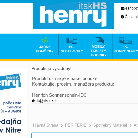
eshop@
Často k
MOBILY,
JARNÉ
PC,
PC
TABLETY,
POMÔCKY
NOTEBOOKY
KOMPONENTY
HODINKY
Produkt je vyradený!
Produkt už nie je v našej ponuke.
Kontaktujte, prosím, manažéra produktu:
Henrich Sonnenschein-ID0
itsk@itsk.sk
Hlavná Strana
PERIFÉRIE
Spotrebný Materiál
At