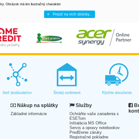
y. Obrázok má len ilustračný charakter.
Prejsť na vrch stránky...
Sieť dodávateľov
Široký sortiment
Rýchle doručenie
Nákup na splátky
Služby
Bu
kont
Základné informácie
Ochráňte vaše zariadenia s
ESETom
Inštalácia MS Office
Servis a opravy notebookov
Predĺženie záruky
Registračné pokladne