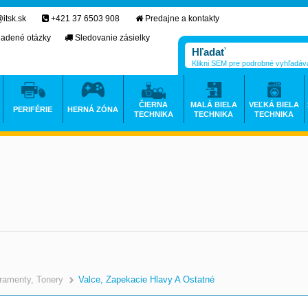
itsk.sk
+421 37 6503 908
Predajne a kontakty
ladené otázky
Sledovanie zásielky
Klikni SEM pre podrobné vyhľadáv
ČIERNA
MALÁ BIELA
VEĽKÁ BIELA
PERIFÉRIE
HERNÁ ZÓNA
TECHNIKA
TECHNIKA
TECHNIKA
ramenty, Tonery
Valce, Zapekacie Hlavy A Ostatné