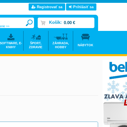
Registrovať sa
Prihlásiť sa
Košík:
0.00 €
anie >>
SOFTWARE, E-
ŠPORT,
ZÁHRADA,
NÁBYTOK
KNIHY
ZDRAVIE
HOBBY