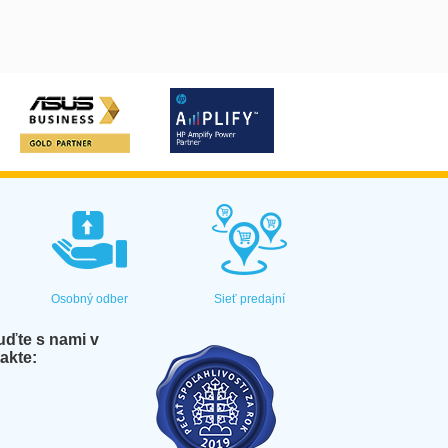
Osobný odber
Sieť predajní
ďte s nami v
akte: