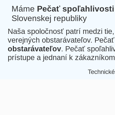
Máme
Pečať spoľahlivosti
Slovenskej republiky
Naša spoločnosť patrí medzi tie
verejných obstarávateľov. Pečať 
obstarávateľov
. Pečať spoľahli
prístupe a jednaní k zákazníkom a
Technické
Â
Â
Â