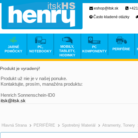
eshop@itsk.sk
+421
Často kladené otázky
MOBILY,
JARNÉ
PC,
PC
PERIFÉRIE
TABLETY,
POMÔCKY
NOTEBOOKY
KOMPONENTY
HODINKY
Produkt je vyradený!
Produkt už nie je v našej ponuke.
Kontaktujte, prosím, manažéra produktu:
Henrich Sonnenschein-ID0
itsk@itsk.sk
Hlavná Strana
PERIFÉRIE
Spotrebný Materiál
Atramenty, Tonery