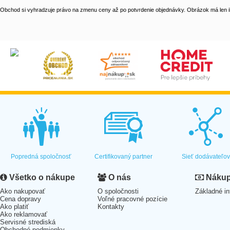
Obchod si vyhradzuje právo na zmenu ceny až po potvrdenie objednávky. Obrázok má len il
Popredná spoločnosť
Certifikovaný partner
Sieť dodávateľo
Všetko o nákupe
O nás
Nákup 
Ako nakupovať
O spoločnosti
Základné in
Cena dopravy
Voľné pracovné pozície
Ako platiť
Kontakty
Ako reklamovať
Servisné strediská
Obchodné podmienky