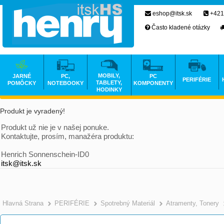
eshop@itsk.sk
+421
Často kladené otázky
MOBILY,
JARNÉ
PC,
PC
PERIFÉRIE
TABLETY,
POMÔCKY
NOTEBOOKY
KOMPONENTY
HODINKY
Produkt je vyradený!
Produkt už nie je v našej ponuke.
Kontaktujte, prosím, manažéra produktu:
Henrich Sonnenschein-ID0
itsk@itsk.sk
Hlavná Strana
PERIFÉRIE
Spotrebný Materiál
Atramenty, Tonery