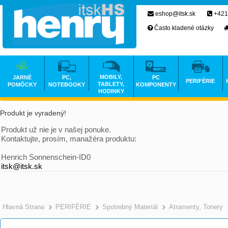
eshop@itsk.sk
+421
Často kladené otázky
MOBILY,
JARNÉ
PC,
PC
PERIFÉRIE
TABLETY,
POMÔCKY
NOTEBOOKY
KOMPONENTY
HODINKY
Produkt je vyradený!
Produkt už nie je v našej ponuke.
Kontaktujte, prosím, manažéra produktu:
Henrich Sonnenschein-ID0
itsk@itsk.sk
Hlavná Strana
PERIFÉRIE
Spotrebný Materiál
Atramenty, Tonery