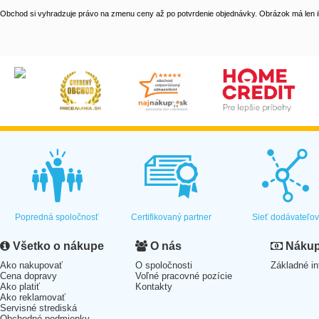
Obchod si vyhradzuje právo na zmenu ceny až po potvrdenie objednávky. Obrázok má len il
Popredná spoločnosť
Certifikovaný partner
Sieť dodávateľo
Všetko o nákupe
O nás
Nákup 
Ako nakupovať
O spoločnosti
Základné in
Cena dopravy
Voľné pracovné pozície
Ako platiť
Kontakty
Ako reklamovať
Servisné strediská
Obchodné podmienky