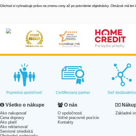
Obchod si vyhradzuje právo na zmenu ceny až po potvrdenie objednávky. Obrázok má len il
Popredná spoločnosť
Certifikovaný partner
Sieť dodávateľo
Všetko o nákupe
O nás
Nákup 
Ako nakupovať
O spoločnosti
Základné in
Cena dopravy
Voľné pracovné pozície
Ako platiť
Kontakty
Ako reklamovať
Servisné strediská
Obchodné podmienky