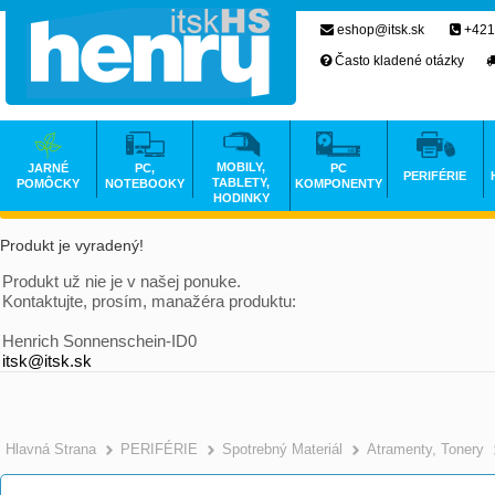
eshop@itsk.sk
+421
Často kladené otázky
MOBILY,
JARNÉ
PC,
PC
PERIFÉRIE
TABLETY,
POMÔCKY
NOTEBOOKY
KOMPONENTY
HODINKY
Produkt je vyradený!
Produkt už nie je v našej ponuke.
Kontaktujte, prosím, manažéra produktu:
Henrich Sonnenschein-ID0
itsk@itsk.sk
Hlavná Strana
PERIFÉRIE
Spotrebný Materiál
Atramenty, Tonery