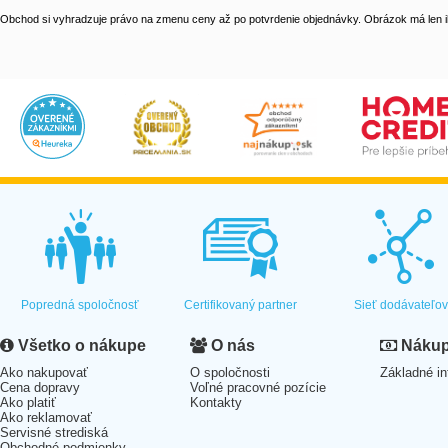
Obchod si vyhradzuje právo na zmenu ceny až po potvrdenie objednávky. Obrázok má len il
Popredná spoločnosť
Certifikovaný partner
Sieť dodávateľo
Všetko o nákupe
O nás
Nákup 
Ako nakupovať
O spoločnosti
Základné in
Cena dopravy
Voľné pracovné pozície
Ako platiť
Kontakty
Ako reklamovať
Servisné strediská
Obchodné podmienky