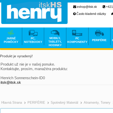
eshop@itsk.sk
+421
Často kladené otázky
MOBILY,
JARNÉ
PC,
PC
PERIFÉRIE
TABLETY,
POMÔCKY
NOTEBOOKY
KOMPONENTY
HODINKY
Produkt je vyradený!
Produkt už nie je v našej ponuke.
Kontaktujte, prosím, manažéra produktu:
Henrich Sonnenschein-ID0
itsk@itsk.sk
Hlavná Strana
PERIFÉRIE
Spotrebný Materiál
Atramenty, Tonery